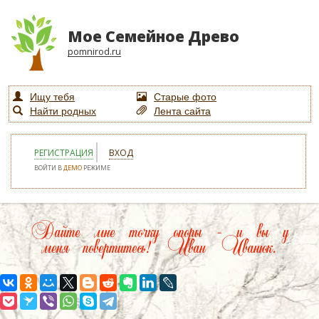
Мое Семейное Древо
pomnirod.ru
Ищу тебя
Старые фото
Найти родных
Лента сайта
РЕГИСТРАЦИЯ
ВХОД
ВОЙТИ В
ДЕМО
РЕЖИМЕ
Дайте мне точку опоры – и вы у
меня повертитесь! Иван Иванюк.