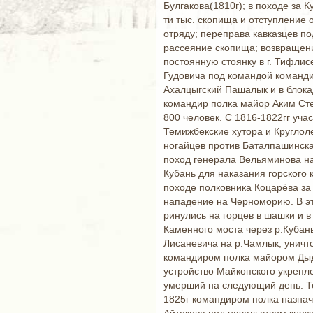
Булгакова(1810г); в походе за 
ти тыс. скопища и отступление 
отряду; переправа кавказцев п
рассеяние скопища; возвращени
постоянную стоянку в г. Тифлис
Гудовича под командой команди
Ахалцыгский Пашалык и в блока
командир полка майор Аким Сте
800 человек. С 1816-1822гг уча
Темижбекские хутора и Круглоле
ногайцев против Баталпашинска
поход генерала Вельяминова на
Кубань для наказания горского
походе полковника Коцарёва за
нападение на Черноморию. В эт
ринулись на горцев в шашки и в 
Каменного моста через р.Кубань
Лисаневича на р.Чамлык, уничт
командиром полка майором Дыд
устройство Майкопского укрепл
умерший на следующий день. Те
1825г командиром полка назнач