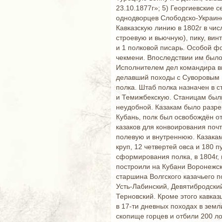
23.10.1877г»; 5) Георгиевские 
однодворцев Слободско-Украинс
Кавказскую линию в 1802г в чис
строевую и вьючную), пику, вин
и 1 полковой писарь. Особой ф
чекмени. Впоследствии им было 
Исполнителем дел командира вн
делавший походы с Суворовым и
полка. Штаб полка назначен в с
и Темижбекскую. Станицам были
неудобной. Казакам было разре
Кубань, полк был освобождён от
казаков для конвоирования почт
полевую и внутреннюю. Казакам,
круп, 12 четвертей овса и 180 
сформирования полка, в 1804г,
построили на Кубани Воронежску
старшина Волгского казачьего п
Усть-Лабинский, Девятибродски
Терновский. Кроме этого кавка
в 17-ти дневных походах в земл
скопище горцев и отбили 200 л