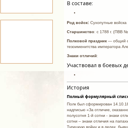
В составе:
Род войск:
Сухопутные войска
Старшинство
: с 1788 г. (ПВВ 
Полковой праздник
— общий с 
тезоименитства императора Алек
Знаки отличий
:
Участвовал в боевых д
История
Полный формулярный список
Полк был сформирован 14.10.180
надписью «За отличие, оказанно
полусотня 1-й сотни - знаки отл
сотни – знаки отличия на папах
Турецкую войну и в делах, бывш