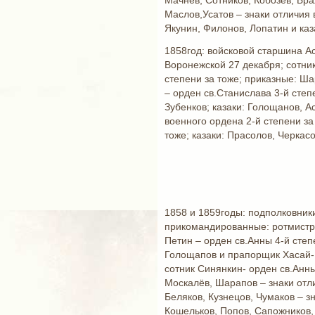
Мачнев, Сотников, Кобозев, Бра
Маслов,Усатов – знаки отличия 
Якунин, Филонов, Лопатин и каз
1858год: войсковой старшина Ас
Воронежской 27 декабря; сотник
степени за тоже; приказные: Ша
– орден св.Станислава 3-й степ
Зубенков; казаки: Голощанов, А
военного ордена 2-й степени за
тоже; казаки: Прасолов, Черкас
1858 и 1859годы: подполковники
прикомандированные: ротмистр 
Петин – орден св.Анны 4-й степ
Голощапов и прапорщик Хасай-Б
сотник Синянкин- орден св.Анны
Москалёв, Шарапов – знаки отли
Беляков, Кузнецов, Чумаков – з
Кошельков, Попов, Сапожников, 