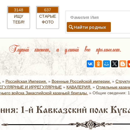
3148
637
ИЩУ
СТАРЫЕ
ТЕБЯ!
ФОТО
Найти родных
Глупый киснет, а умный все промыслет.
.
»
Российская Империя.
»
Военные Российской империи.
»
Структ
ЕГУЛЯРНЫЕ И ИРРЕГУЛЯРНЫЕ
»
КАВАЛЕРИЯ.
»
Отдельные казач
ачьего войска Закаспийской казачьей бригады.
»
Общие сведения: 1-
ия: 1-й Кавказский полк Куба