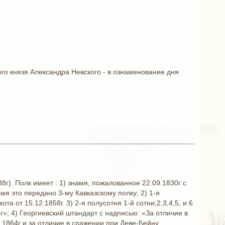
го князя Александра Невского - в ознаменование дня
г). Полк имеет : 1) знамя, пожалованное 22.09.1830г с
мя это передано 3-му Кавказскому полку; 2) 1-я
а от 15.12.1858г. 3) 2-я полусотня 1-й сотни,2,3,4,5, и 6
г»; 4) Георгиевский штандарт с надписью: «За отличие в
 1864г и за отличие в сражении при Деве-Бейну