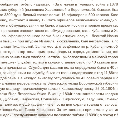
серебряные трубы с надписью: «За отличие в Турецкую войну в 1878
ких губерний (нынешних Харьковской и Воронежской), бывших Ека
ле 3300 душ. Личный состав полка: 16 офицеров и 500 казаков. Каз
товку, пистолет и шашку. В штате офицеров заключалось: командир п
ормы обмундирования не было, а казаки носили в первое время сво
приказано завести такое же обмундирование, как в Кубанском и Хо
овь сформированного полка был назначен есаул – Леонтий Иванов
 бывший при штурме Измаила, к сожалению, был неграмотен, а по
танице Тифлисской. Заняв места, отведённые по р. Кубань, полк о
 отведены юртовые примерные наделы, впредь до межевания, всего
шено заниматься хлебопашеством, рыболовством и меновой торговл
 внешней службы, только в каждой станице было по 40 казаков для
ы и начальства. Служба для казаков полка определена была в 40 лет
 зачисленным на службу, было от казны содержание в год 11,88коп 
пудов сена. На каждую винтовку отпускалось по 42 боевых заряда и 
 на линию переселилось из Змиевского уезда Воронежской губерни
ю станицу, причисленную также к Кавказскому полку. 25.01.1804г н
олка Яков Яковлевич Усков. В конце 1804г полк занял посты кордон
й, Дубовый, Ладожский, Соломатин, Тифлисскую, Кадушкин, Романо
зцы занимали ещё карантинные посты для охраны границ от заноса 
и князя Аслан-Гирея-Керханова. Затем кавказцы принимали участие
ошадей, послуживших началом полкового табуна (1809г); в поход 