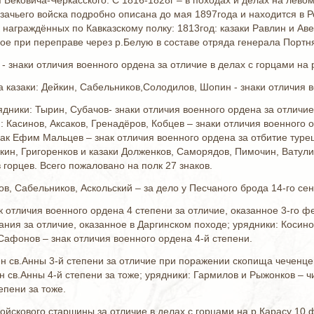
 Бековича-Черкасского. С 1816-1828г – в походах и делах на лево
азачьего войска подробно описана до мая 1897года и находится в 
 награждённых по Кавказскому полку: 1813год: казаки Равлин и Ав
нное при переправе через р.Белую в составе отряда генерала Портня
- знаки отличия военного ордена за отличие в делах с горцами на р
а казаки: Дейкин, Сабельников,Солодилов, Шопин - знаки отличия 
ядники: Тырин, Субачов- знаки отличия военного ордена за отличи
: Касинов, Аксаков, Гренадёров, Кобцев – знаки отличия военного 
ак Ефим Мальцев – знак отличия военного ордена за отбитие турец
кин, Григоренков и казаки Долженков, Саморядов, Пимочин, Ватулин
 горцев. Всего пожаловано на полк 27 знаков.
ов, Сабельников, Аскольский – за дело у Песчаного брода 14-го се
к отличия военного ордена 4 степени за отличие, оказанное 3-го
ания за отличие, оказанное в Даргинском походе; урядники: Коси
 Сафонов – знак отличия военного ордена 4-й степени.
н св.Анны 3-й степени за отличие при поражении скопища чеченце
н св.Анны 4-й степени за тоже; урядники: Гармилов и Рыжонков – ч
епени за тоже.
войскового старшины за отличие в делах с горцами на р.Карасу 10 