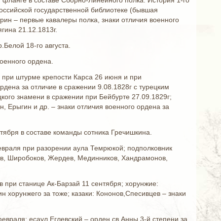
м фланге в составе Сборно-Линейного полка. История 1-го
Российской государственной библиотеке (бывшая
ерин – первые кавалеры полка, знаки отличия военного
гина 21.12.1813г.
.Белой 18-го августа.
военного ордена.
е при штурме крепости Карса 26 июня и при
ордена за отличие в сражении 9.08.1828г с турецким
кого знамени в сражении при Бейбурте 27.09.1829г;
, Ерыгин и др. – знаки отличия военного ордена за
нтября в составе команды сотника Гречишкина.
 февраля при разорении аула Темрюкой; подполковник
нов, Широбоков, Жердев, Мединников, Хандрамонов,
в при станице Ак-Барзай 11 сентября; хорунжие:
ин хорунжего за тоже; казаки: Кононов,Спесивцев – знаки
февраля; есаул Еглевский – орден св.Анны 3-й степени за