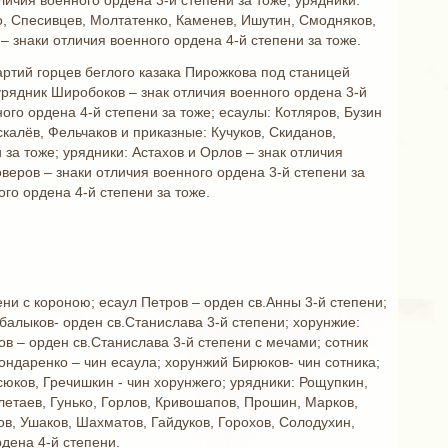
личия военного ордена 3-й степени за тоже; урядники:
о, Спесивцев, Молтатенко, Каменев, Ишутин, Смодняков,
– знаки отличия военного ордена 4-й степени за тоже.
артий горцев беглого казака Пирожкова под станицей
 урядник Широбоков – знак отличия военного ордена 3-й
ого ордена 4-й степени за тоже; есаулы: Котляров, Бузин
калёв, Фельчаков и приказные: Кучуков, Скиданов,
 за тоже; урядники: Астахов и Орлов – знак отличия
оверов – знаки отличия военного ордена 3-й степени за
ого ордена 4-й степени за тоже.
ени с короною; есаул Петров – орден св.Анны 3-й степени;
балыков- орден св.Станислава 3-й степени; хорунжие:
ов – орден св.Станислава 3-й степени с мечами; сотник
ндаренко – чин есаула; хорунжий Бирюков- чин сотника;
сюков, Гречишкин - чин хорунжего; урядники: Рощупкин,
летаев, Гунько, Горлов, Кривошапов, Прошин, Марков,
ов, Ушаков, Шахматов, Гайдуков, Горохов, Солодухин,
рдена 4-й степени.