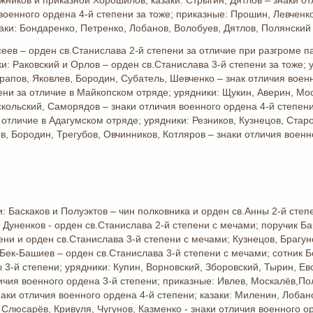
жников и приказной Хорошилов, казаки: Стрыгин, Дятлов – знаки от
военного ордена 4-й степени за тоже; приказные: Прошин, Левченк
аки: Бондаренко, Петренко, Лобанов, Волобуев, Дятлов, Полянский 
еев – орден св.Станислава 2-й степени за отличие при разгроме п
и: Раковский и Орлов – орден св.Станислава 3-й степени за тоже;
рапов, Яковлев, Бородин, Субатель, Шевченко – знак отличия военн
ени за отличие в Майкопском отряде; урядники: Щукин, Аверин, Мос
скольский, Саморядов – знаки отличия военного ордена 4-й степени
 отличие в Адагумском отряде; урядники: Резников, Кузнецов, Стар
ов, Бородин, Трегубов, Овчинников, Котляров – знаки отличия военн
: Баскаков и Полуэктов – чин полковника и орден св.Анны 2-й степ
Дуненков - орден св.Станислава 2-й степени с мечами; поручик Ба
ени и орден св.Станислава 3-й степени с мечами; Кузнецов, Брагун
ек-Башиев – орден св.Станислава 3-й степени с мечами; сотник Бо
 3-й степени; урядники: Купин, Ворновский, Зборовский, Тырин, Ев
чия военного ордена 3-й степени; приказные: Ивлев, Москалёв,По
наки отличия военного ордена 4-й степени; казаки: Миленин, Лобан
Слюсарёв, Кривуля, Чугунов, Казменко - знаки отличия военного о