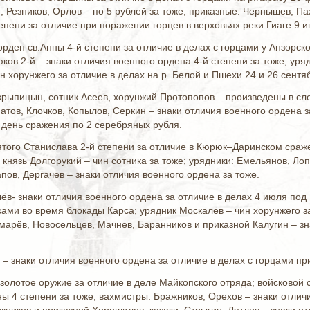
, Резников, Орлов – по 5 рублей за тоже; приказные: Чернышев, Пах
епени за отличие при поражении горцев в верховьях реки Гиаге 9 и
рден св.Анны 4-й степени за отличие в делах с горцами у Анзорско
сюков 2-й – знаки отличия военного ордена 4-й степени за тоже; ур
н хорунжего за отличие в делах на р. Белой и Пшехи 24 и 26 сентяб
крыпицын, сотник Асеев, хорунжий Протопопов – произведены в сл
атов, Клочков, Копылов, Серкин – знаки отличия военного ордена
 день сражения по 2 серебряных рубля.
вятого Станислава 2-й степени за отличие в Кюрюк–Даринском сраж
й князь Долгорукий – чин сотника за тоже; урядники: Емельянов, Ло
ов, Дергачев – знаки отличия военного ордена за тоже.
лёв- знаки отличия военного ордена за отличие в делах 4 июля под
ками во время блокады Карса; урядник Москалёв – чин хорунжего за
марёв, Новосельцев, Мачнев, Баранников и приказной Калугин – зн
в – знаки отличия военного ордена за отличие в делах с горцами пр
золотое оружие за отличие в деле Майкопского отряда; войсковой 
ы 4 степени за тоже; вахмистры: Бражников, Орехов – знаки отличи