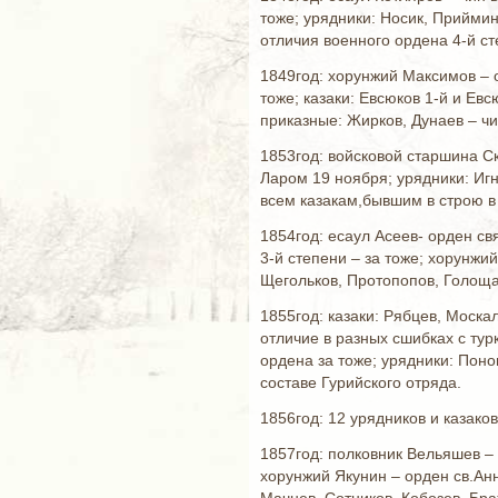
тоже; урядники: Носик, Приймин
отличия военного ордена 4-й ст
1849год: хорунжий Максимов – о
тоже; казаки: Евсюков 1-й и Ев
приказные: Жирков, Дунаев – чи
1853год: войсковой старшина С
Ларом 19 ноября; урядники: Игн
всем казакам,бывшим в строю в
1854год: есаул Асеев- орден с
3-й степени – за тоже; хорунжи
Щегольков, Протопопов, Голощап
1855год: казаки: Рябцев, Моска
отличие в разных сшибках с тур
ордена за тоже; урядники: Поно
составе Гурийского отряда.
1856год: 12 урядников и казако
1857год: полковник Вельяшев – 
хорунжий Якунин – орден св.Анн