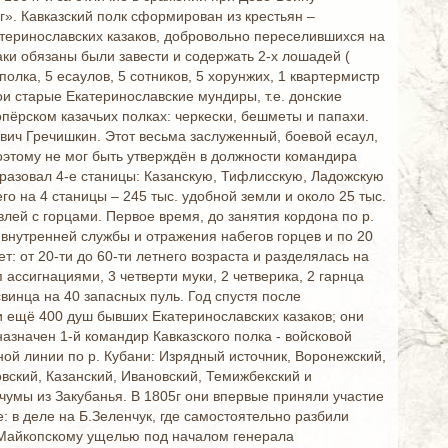
г». Кавказский полк сформирован из крестьян –
теринославских казаков, добровольно переселившихся на
аки обязаны были завести и содержать 2-х лошадей (
олка, 5 есаулов, 5 сотников, 5 хорунжих, 1 квартермистр
и старые Екатеринославские мундиры, т.е. донские
пёрском казачьих полках: черкески, бешметы и папахи.
ич Гречишкин. Этот весьма заслуженный, боевой есаул,
этому не мог быть утверждён в должности командира
бразовал 4-е станицы: Казанскую, Тифлисскую, Ладожскую
 на 4 станицы – 245 тыс. удобной земли и около 25 тыс.
ей с горцами. Первое время, до занятия кордона по р.
 внутренней службы и отражения набегов горцев и по 20
: от 20-ти до 60-ти летнего возраста и разделялась на
ассигнациями, 3 четверти муки, 2 четверика, 2 гарнца
свинца на 40 запасных пуль. Год спустя после
и ещё 400 душ бывших Екатеринославских казаков; они
азначен 1-й командир Кавказского полка - войсковой
ной линии по р. Кубани: Изрядный источник, Воронежский,
вский, Казанский, Ивановский, Темижбекский и
чумы из Закубанья. В 1805г они впервые приняли участие
: в деле на Б.Зеленчук, где самостоятельно разбили
к Майкопскому ущелью под началом генерала