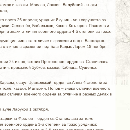
омов и казаки: Маслов, Лонкев, Валуйский - знаки
юля;
го поста 26 апреля; урядник Якунин - чин хорунжего за
ядники: Селезнёв, Бабалыков, Косов, Котляров, Пахомов и
ря и знаки отличия военного ордена 4-й степени за тоже.
едующие чины за отличие в сражении под п.Башкадык-
 за отличие в сражении под Баш-Кадык-Ларом 19 ноября;
ении 24 июня; сотник Протопопов- орден св. Станислава
патин; приказной Зубков; казаки: Кабища, Сущенко,
 Карсом; есаул Цешковский- орден св.Анны 4 степени за
 тоже; казаки: Малыхин, Попов – знаки отличия военного
аки отличия военного ордена за отличие в разных делах в
и ауле Лабукой 1 октября.
старшина Фролов – орден св.Станислава за тоже;
я военного ордена 3-й степени за тоже; урядники: