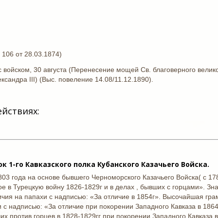
№ 106 от 28.03.1874)
войском, 30 августа (Перенесение мощей Св. благоверного велико
сандра III) (Выс. повеление 14.08/11.12.1890).
ействиях:
 1-го Кавказского полка Кубанского Казачьего Войска.
3 года на основе бывшего Черноморского Казачьего Войска( с 1788
е в Турецкую войну 1826-1829г и в делах , бывших с горцами». Зна
ичия на папахи с надписью: «За отличие в 1854г». Высочайшая грамот
и с надписью: «За отличие при покорении Западного Кавказа в 1864
их против горцев в 1828-1829гг при покорении Западного Кавказа в