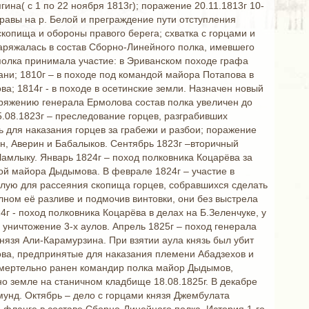
ина( с 1 по 22 ноября 1813г); поражение 20.11.1813г 10-
еправы на р. Белой и преграждение пути отступления
копища и обороны правого берега; схватка с горцами и
наряжалась в состав Сборно-Линейного полка, имевшего
 полка принимала участие: в Эриванском походе графа
ни; 1810г – в походе под командой майора Потапова в
а; 1814г - в походе в осетинские земли. Назначен новый
оряжению генерала Ермолова состав полка увеличен до
5.08.1823г – преследование горцев, разграбивших
ь для наказания горцев за грабежи и разбои; поражение
ин, Аверин и Бабалыков. Сентябрь 1823г –вторичный
Чамлыку. Январь 1824г – поход полковника Коцарёва за
дой майора Дыдымова. В феврале 1824г – участие в
елую для рассеяния скопища горцев, собравшихся сделать
ном её разливе и подмочив винтовки, они без выстрела
4г - поход полковника Коцарёва в делах на Б.Зеленчуке, у
 уничтожение 3-х аулов. Апрель 1825г – поход генерала
нязя Али-Карамурзина. При взятии аула князь был убит
ва, предпринятые для наказания племени Абадзехов и
смертельно ранен командир полка майор Дыдымов,
о земле на станичном кладбище 18.08.1825г. В декабре
унд. Октябрь – дело с горцами князя Джембулата