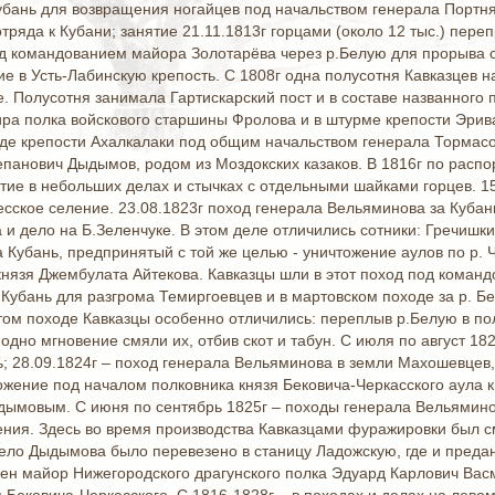
Кубань для возвращения ногайцев под начальством генерала Портняг
отряда к Кубани; занятие 21.11.1813г горцами (около 12 тыс.) пер
од командованием майора Золотарёва через р.Белую для прорыва с
е в Усть-Лабинскую крепость. С 1808г одна полусотня Кавказцев 
е. Полусотня занимала Гартискарский пост и в составе названного
ра полка войскового старшины Фролова и в штурме крепости Эрива
де крепости Ахалкалаки под общим начальством генерала Тормасов
панович Дыдымов, родом из Моздокских казаков. В 1816г по расп
стие в небольших делах и стычках с отдельными шайками горцев. 1
сское селение. 23.08.1823г поход генерала Вельяминова за Кубан
 и дело на Б.Зеленчуке. В этом деле отличились сотники: Гречишк
 Кубань, предпринятый с той же целью - уничтожение аулов по р. 
 князя Джембулата Айтекова. Кавказцы шли в этот поход под коман
 Кубань для разгрома Темиргоевцев и в мартовском походе за р. Б
ом походе Кавказцы особенно отличились: переплыв р.Белую в пол
одно мгновение смяли их, отбив скот и табун. С июля по август 182
; 28.09.1824г – поход генерала Вельяминова в земли Махошевцев,
ожение под началом полковника князя Бековича-Черкасского аула к
ымовым. С июня по сентябрь 1825г – походы генерала Вельямино
ения. Здесь во время производства Кавказцами фуражировки был 
ло Дыдымова было перевезено в станицу Ладожскую, где и предан
ен майор Нижегородского драгунского полка Эдуард Карлович Васм