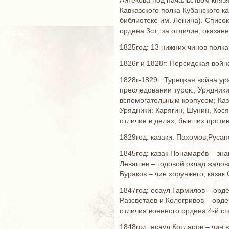
Айтекова под начальством князя
Кавказского полка Кубанского к
библиотеке им. Ленина). Список
ордена 3ст., за отличие, оказа
1825год: 13 нижних чинов полка 
1826г и 1828г: Персидская войн
1828г-1829г: Турецкая война ур
преследовании турок.; Урядники
вспомогательным корпусом; Каз
Урядники: Карягин, Шунин, Кося
отличие в делах, бывших против
1829год: казаки: Пахомов,Русан
1845год: казак Понамарёв – зна
Левашев – годовой оклад жалов
Бураков – чин хорунжего; казак
1847год: есаул Гармилов – орде
Разсветаев и Кологривов – орде
отличия военного ордена 4-й ст
1848год: есаул Котляров – чин 