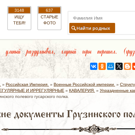
3148
637
ИЩУ
СТАРЫЕ
ТЕБЯ!
ФОТО
Найти родных
умный раздумывал, глупый горы перешел. (грузи
.
»
Российская Империя.
»
Военные Российской империи.
»
Структ
ЕГУЛЯРНЫЕ И ИРРЕГУЛЯРНЫЕ
»
КАВАЛЕРИЯ.
»
Упраздненные ка
нского полевого гусарского полка.
ие документы Грузинского поле