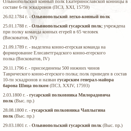
Ольвиопольский конный полк Екатеринославской конницы в
составе 6-ти эскадронов (ПСЗ, XXI, 15759)
26.02.1784 г. -
Ольвиопольский легко-конный полк
25.01.1788 г. -
Ольвиопольский гусарский полк
; учреждена
при полку команда конных егерей в 65 человек
(Висковатов, IV)
21.09.1789 г. - выделена конно-егерская команда на
формирование Елисаветградского конно-егерского
полка (Висковатов, IV)
29.11.1796 г. - присоединены 500 нижних чинов
Таврического конно-егерского полка; полк приведен в состав
10-ти эскадронов и назван
гусарским генерал-майора
барона Шица полком
(ПСЗ, XXIV, 17593)
2.03.1800 г. -
гусарский полковника Милорадовича
полк
(Выс. пр.)
28.08.1800 г. -
гусарский полковника Чаплыгина
полк
(Выс. пр.)
29.03.1801 г. -
Ольвиопольский гусарский полк
(Выс. пр.)