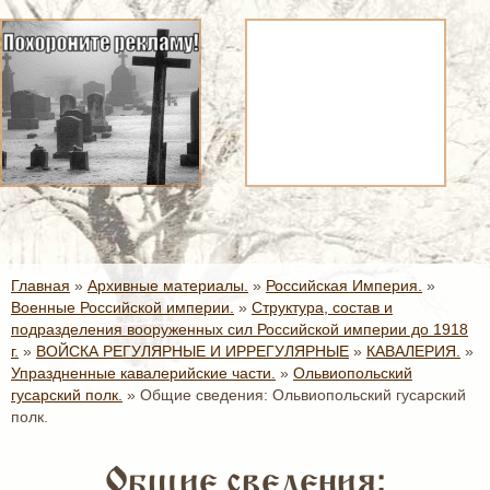
Главная
»
Архивные материалы.
»
Российская Империя.
»
Военные Российской империи.
»
Структура, состав и
подразделения вооруженных сил Российской империи до 1918
г.
»
ВОЙСКА РЕГУЛЯРНЫЕ И ИРРЕГУЛЯРНЫЕ
»
КАВАЛЕРИЯ.
»
Упраздненные кавалерийские части.
»
Ольвиопольский
гусарский полк.
»
Общие сведения: Ольвиопольский гусарский
полк.
Общие сведения: