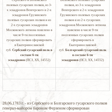
полевых гусарских полков, из 3-
полков, из 3-х эскадронов
х эскадронов Венгерского и 2-х
Венгерского и 2-х эскадронов
эскадронов Грузинского
Грузинского полевых гусарских
полевых гусарских полков и из
полков и из 2-х гусарских
2-х гусарских эскадронов
эскадронов Московского легиона
Московского легиона повелено в
повелено в числе 9-ти
числе 9-ти поселенных
поселенных гусарских полков
гусарских полков сформировать
сформировать в
в Екатеринославской
Екатеринославской
губ.
Сербский гусарский полк в
губ.
Болгарский гусарский полк
составе 6-ти
в составе 6-ти
эскадронов
(ПСЗ, XX, 14552)
эскадронов
(ПСЗ, XX, 14552)
28.06.1783 г. - из Сербского и Болгарского гусарского полков
генерал-майором бароном Ферзеном сформирован