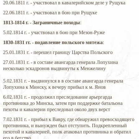
20.06.1811 г. - участвовал в кавалерийском деле у Рущука
22.06.1811 г. - участвовал в бою при Рущуке
1813-1814 г. - Заграничные походы
:
5.02.1814 г. - участвовал в бою при Мезон-Руже
1830-1831 гг. - подавление польского мятежа
:
25.01.1831 г. - перешел границу Царства Польского
27.01.1831 г. - в составе авангарда генерала Лопухина
несколько эскадронов выдвинуты к Менжелину
5.02.1831 г. - выдвинулся в в составе авангарда генерала
Лопухина к Минску, к вечеру прибыл к м. Янов
6.02.1831 г. - продолжил преследование арьергарда
противника до Минска, затем при поддержке батальона
пехоты и кавалерии преследовал около двух верст
7.02.1831 г. - прибыл к Вавру, где обнаружил превосходящего
противника, и вынужден был отступить. Подкрепленный
пехотой и кавалерией, полк атаковал противника и обратил
его в бегство.