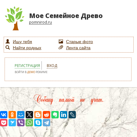
Мое Семейное Древо
pomnirod.ru
Ищу тебя
Старые фото
Найти родных
Лента сайта
РЕГИСТРАЦИЯ
ВХОД
ВОЙТИ В
ДЕМО
РЕЖИМЕ
Собаку палкой не учат.