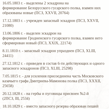
16.05.1803 г. - выделены 2 эскадрона на
формирование Белорусского гусарского полка, взамен них
образованы новые (ПСЗ, XXVII, 20764)
17.12.1803 г. - учрежден запасный эскадрон (ПСЗ, XXVII,
21080)
13.06.1806 г. - выделен эскадрон на
формирование Гродненского гусарского полка, взамен него
сформирован новый (ПСЗ, XXIX, 22174)
8.11.1810 г. - запасный эскадрон упразднен (ПСЗ, XLIII,
24411)
27.12.1812 г. - приведен в состав 6-ти действующих и одного
запасного эскадронов (ПСЗ, XLIII, 25298)
7.05.1815 г. - для усиления присоединена часть Московского
казачьего графа Дмитриева-Мамонова полка (ПСЗ, XXXII,
25658)
20.12.1828 г. - на гербы и пуговицы присвоен №2-й
(2ПСЗ, III, 2534)
18.10.1829 г. - вместо запасного резерва образован пеший