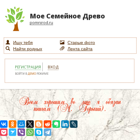
Мое Семейное Древо
pomnirod.ru
Ищу тебя
Старые фото
Найти родных
Лента сайта
РЕГИСТРАЦИЯ
ВХОД
ВОЙТИ В
ДЕМО
РЕЖИМЕ
Всем хорошим во мне я обязан
книгам (М. Горький).