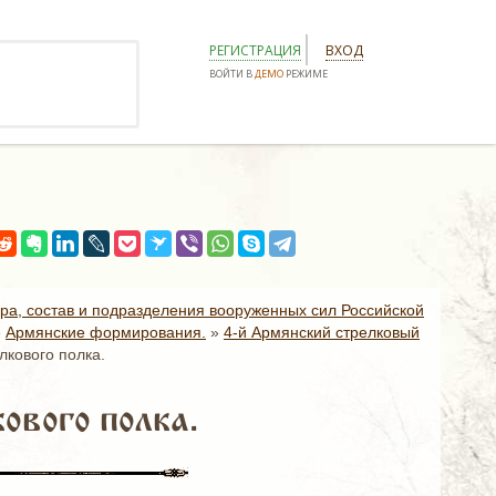
РЕГИСТРАЦИЯ
ВХОД
ВОЙТИ В
ДЕМО
РЕЖИМЕ
.
ура, состав и подразделения вооруженных сил Российской
»
Армянские формирования.
»
4-й Армянский стрелковый
лкового полка.
ового полка.