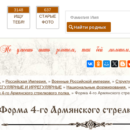
3148
637
ИЩУ
СТАРЫЕ
ТЕБЯ!
ФОТО
Найти родных
Не умеешь шить золотом, так бей молотом
.
»
Российская Империя.
»
Военные Российской империи.
»
Структ
ЕГУЛЯРНЫЕ И ИРРЕГУЛЯРНЫЕ
»
Национальные формирования.
4-го Армянского стрелкового полка.
»
Форма 4-го Армянского стре
Форма 4-го Армянского стрелк