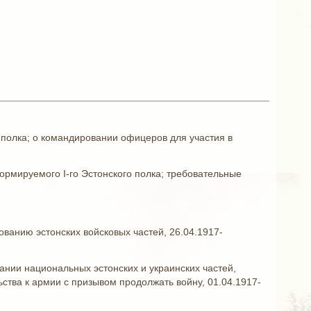
о полка; о командировании офицеров для участия в
ормируемого I-го Эстонского полка; требовательные
ванию эстонских войсковых частей, 26.04.1917-
вании национальных эстонских и украинских частей,
ьства к армии с призывом продолжать войну, 01.04.1917-