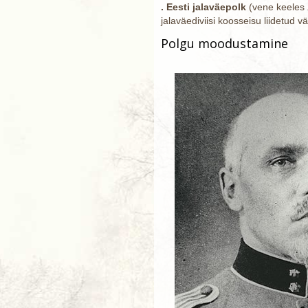
. Eesti jalaväepolk
(vene keeles
jalaväediviisi koosseisu liidetud v
Polgu moodustamine