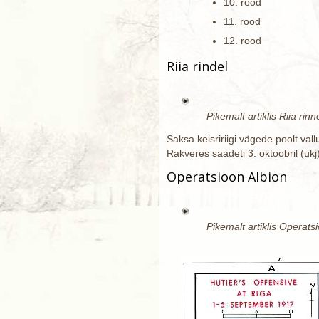
10. rood
11. rood
12. rood
Riia rindel
Pikemalt artiklis Riia rinn
Saksa keisririigi vägede poolt vall
Rakveres saadeti 3. oktoobril (uk
Operatsioon Albion
Pikemalt artiklis Operats