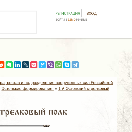
РЕГИСТРАЦИЯ
ВХОД
ВОЙТИ В
ДЕМО
РЕЖИМЕ
ура, состав и подразделения вооруженных сил Российской
»
Эстонские формирования.
»
1-й Эстонский стрелковый
стрелковый полк