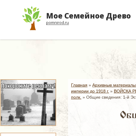
Мое Семейное Древо
pomnirod.ru
Главная
»
Архивные материалы
империи до 1918 г.
»
ВОЙСКА Р
полк.
»
Общие сведения: 1-й Эс
Общ