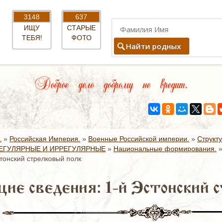
3148
637
ИЩУ
СТАРЫЕ
ТЕБЯ!
ФОТО
Найти родных
Доброе дело доброму не вредит.
.
»
Российская Империя.
»
Военные Российской империи.
»
Структ
ЕГУЛЯРНЫЕ И ИРРЕГУЛЯРНЫЕ
»
Национальные формирования.
тонский стрелковый полк
ие сведения: 1-й Эстонский 