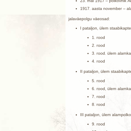
23. mai 1917 – polkovnik A
1917. aasta november – ala
jalaväepolgu väeosad:
I pataljon, ülem staabikap
1. rood
2. rood
3. rood. ülem alamka
4. rood
II pataljon, ülem staabikap
5. rood
6. rood, ülem alamk
7. rood
8. rood
III pataljon, ülem alampolk
9. rood