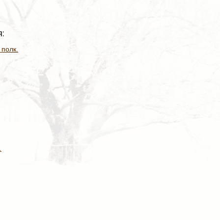
:
 полк.
.