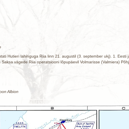
e
utati Hutieri lahinguga Riia linn 21. augustil (3. september ukj). 1. Ees
j) Saksa vägede Riia operatsiooni lõpupäevil Volmarisse (Valmiera) Põhj
ioon Albion