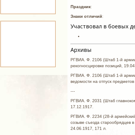
Праздник
:
Знаки отличий
:
Участвовал в боевых д
Архивы
РГВИА. Ф. 2106 (Штаб 1-й армии
рекогносцировке позиций, 19.04.
РГВИА. Ф. 2106 (Штаб 1-й арми
ведомости на отпуск предметов 
---
РГВИА. Ф. 2031 (Штаб главноко
17.12.1917.
РГВИА. Ф. 2234 (28-й армейский
созыве съезда старообрядцев в 
24.06.1917, 171 л.