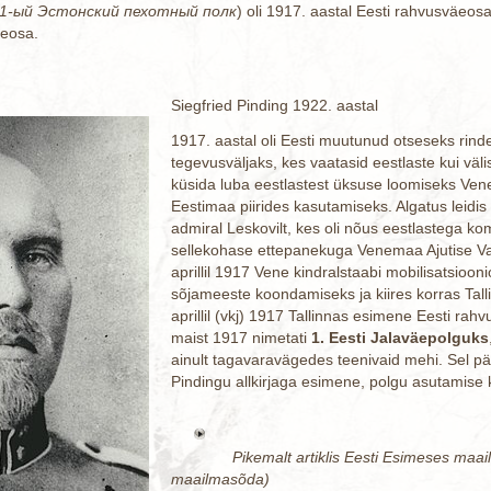
1-ый Эстонский пехотный полк
) oli 1917. aastal Eesti rahvusväeos
äeosa.
Siegfried Pinding 1922. aastal
1917. aastal oli Eesti muutunud otseseks rind
tegevusväljaks, kes vaatasid eestlaste kui vä
küsida luba eestlastest üksuse loomiseks Vene
Eestimaa piirides kasutamiseks. Algatus leid
admiral Leskovilt, kes oli nõus eestlastega k
sellekohase ettepanekuga Venemaa Ajutise Vali
aprillil 1917 Vene kindralstaabi mobilisatsio
sõjameeste koondamiseks ja kiires korras Tall
aprillil (vkj) 1917 Tallinnas esimene Eesti rah
maist 1917 nimetati
1. Eesti Jalaväepolguks
ainult tagavaravägedes teenivaid mehi. Sel päe
Pindingu allkirjaga esimene, polgu asutamise 
Pikemalt artiklis Eesti Esimeses maa
maailmasõda)