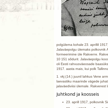
polgülema kohale 23. aprillil 1917
Jalaväepolgu ülemaks polkovnik A
formeerimine üle Rakverre. Rakvere
10 151 sõdurit. Jalaväepolgu koos
oli Eesti rahvusväeosade baasüksu
1917. aasta mais, kui polk Tallinna
1. vkj (14.) juunil lahkus Vene arm
laevastiku maarinde vägede juhataj
jalaväediviisi ülemale. Rakverest 
Juhtkond ja koosseis
23. aprill 1917, polkovnik S