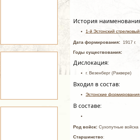
История наименования
1-й Эстонский стрелковый
Дата формирования:
1917 г.
Годы существования:
Дислокация:
г. Везенберг (Раквере)
Входил в состав:
Эстонские формирования
В составе:
Род войск:
Сухопутные войска
Старшинство
: