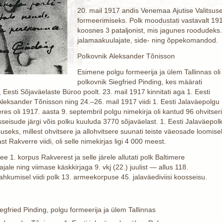
20. mail 1917 andis Venemaa Ajutise Valitsuse
formeerimiseks. Polk moodustati vastavalt 191
koosnes 3 pataljonist, mis jagunes roodudeks. 
jalamaakuulajate, side- ning õppekomandod.
Polkovnik Aleksander Tõnisson
Esimene polgu formeerija ja ülem Tallinnas oli
polkovnik Siegfried Pinding, kes määrati
, Eesti Sõjaväelaste Büroo poolt. 23. mail 1917 kinnitati aga 1. Eesti
leksander Tõnisson ning 24.–26. mail 1917 viidi 1. Eesti Jalaväepolgu
s oli 1917. aasta 9. septembril polgu nimekirja oli kantud 96 ohvitseri
seisude järgi võis polku kuuluda 3770 sõjaväelast. 1. Eesti Jalaväepol
seks, millest ohvitsere ja allohvitsere suunati teiste väeosade loomise
st Rakverre viidi, oli selle nimekirjas ligi 4 000 meest.
ee 1. korpus Rakverest ja selle järele allutati polk Baltimere
ale ning viimase käskkirjaga 9. vkj (22.) juulist — allus 118.
lahkumisel viidi polk 13. armeekorpuse 45. jalaväediviisi koosseisu.
iegfried Pinding, polgu formeerija ja ülem Tallinnas