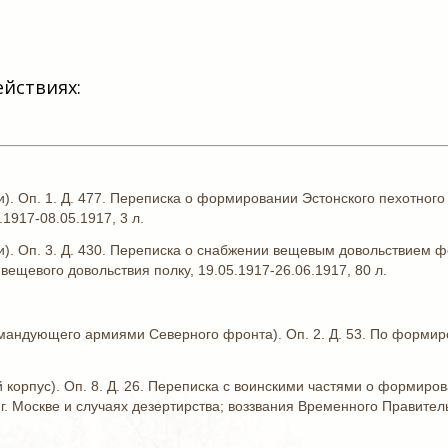
ействиях:
). Оп. 1. Д. 477. Переписка о формировании Эстонского пехотног
1917-08.05.1917, 3 л.
и). Оп. 3. Д. 430. Переписка о снабжении вещевым довольствием ф
вещевого довольствия полку, 19.05.1917-26.06.1917, 80 л.
мандующего армиями Северного фронта). Оп. 2. Д. 53. По формиро
 корпус). Оп. 8. Д. 26. Переписка с воинскими частями о формиро
г. Москве и случаях дезертирства; воззвания Временного Правител