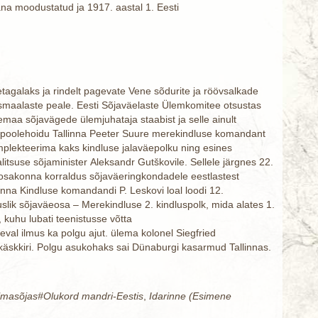
ana moodustatud ja 1917. aastal 1. Eesti
etagalaks ja rindelt pagevate Vene sõdurite ja röövsalkade
lismaalaste peale. Eesti Sõjaväelaste Ülemkomitee otsustas
maa sõjavägede ülemjuhataja staabist ja selle ainult
is poolehoidu Tallinna Peeter Suure merekindluse komandant
omplekteerima kaks kindluse jalaväepolku ning esines
tsuse sõjaminister Aleksandr Gutškovile. Sellele järgnes 22.
oniosakonna korraldus sõjaväeringkondadele eestlastest
inna Kindluse komandandi P. Leskovi loal loodi 12.
vuslik sõjaväeosa – Merekindluse 2. kindluspolk, mida alates 1.
, kuhu lubati teenistusse võtta
val ilmus ka polgu ajut. ülema kolonel Siegfried
käskkiri. Polgu asukohaks sai Dünaburgi kasarmud Tallinnas.
ilmasõjas#Olukord mandri-Eestis
,
Idarinne (Esimene