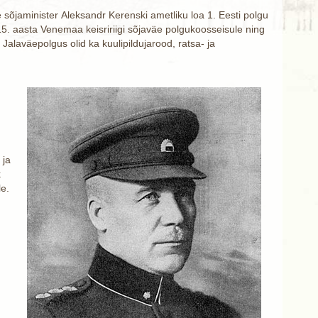
 sõjaminister Aleksandr Kerenski ametliku loa 1. Eesti polgu
5. aasta Venemaa keisririigi sõjaväe polgukoosseisule ning
Jalaväepolgus olid ka kuulipildujarood, ratsa- ja
 ja
k
le.