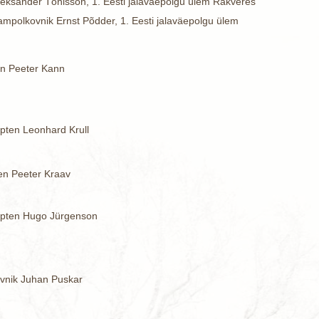
leksander Tõnisson, 1. Eesti jalaväepolgu ülem Rakveres
mpolkovnik Ernst Põdder, 1. Eesti jalaväepolgu ülem
ten Peeter Kann
pten Leonhard Krull
ten Peeter Kraav
apten Hugo Jürgenson
ovnik Juhan Puskar