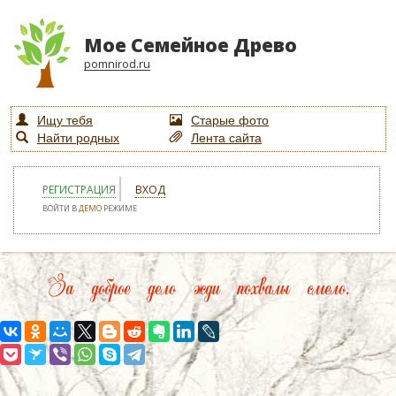
Мое Семейное Древо
pomnirod.ru
Ищу тебя
Старые фото
Найти родных
Лента сайта
РЕГИСТРАЦИЯ
ВХОД
ВОЙТИ В
ДЕМО
РЕЖИМЕ
За доброе дело жди похвалы смело.