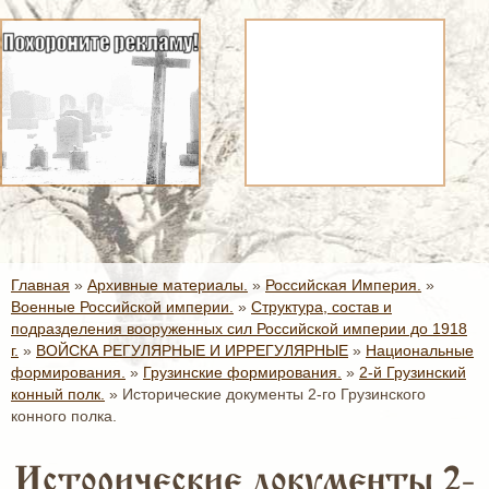
Главная
»
Архивные материалы.
»
Российская Империя.
»
Военные Российской империи.
»
Структура, состав и
подразделения вооруженных сил Российской империи до 1918
г.
»
ВОЙСКА РЕГУЛЯРНЫЕ И ИРРЕГУЛЯРНЫЕ
»
Национальные
формирования.
»
Грузинские формирования.
»
2-й Грузинский
конный полк.
»
Исторические документы 2-го Грузинского
конного полка.
Исторические документы 2-