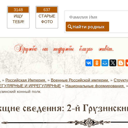
3148
637
ИЩУ
СТАРЫЕ
ТЕБЯ!
ФОТО
Найти родных
Дружба от недружбы близко живёт.
.
»
Российская Империя.
»
Военные Российской империи.
»
Структ
ЕГУЛЯРНЫЕ И ИРРЕГУЛЯРНЫЕ
»
Национальные формирования.
узинский конный полк.
щие сведения: 2-й Грузинский