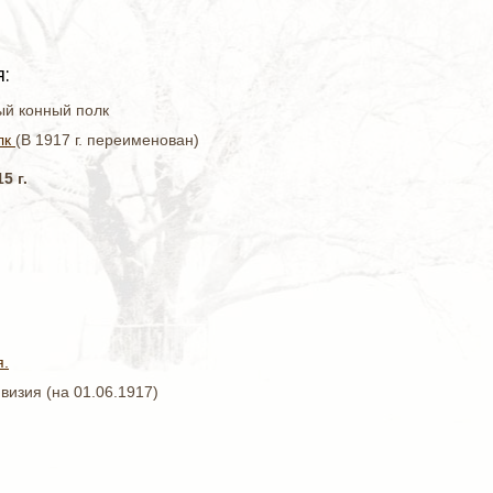
:
ный конный полк
лк
(В 1917 г. переименован)
5 г.
я.
визия (на 01.06.1917)