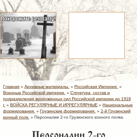
Главная
»
Архивные материалы.
»
Российская Империя.
»
Военные Российской империи.
»
Структура, состав и
подразделения вооруженных сил Российской империи до 1918
г.
»
ВОЙСКА РЕГУЛЯРНЫЕ И ИРРЕГУЛЯРНЫЕ
»
Национальные
формирования.
»
Грузинские формирования.
»
2-й Грузинский
конный полк.
»
Персоналии 2-го Грузинского конного полка.
Персоналии 2-го