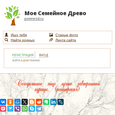
Мое Семейное Древо
pomnirod.ru
Ищу тебя
Старые фото
Найти родных
Лента сайта
РЕГИСТРАЦИЯ
ВХОД
ВОЙТИ В
ДЕМО
РЕЖИМЕ
Сегодняшнее яйцо лучше завтрашней
курицы. (татарская)