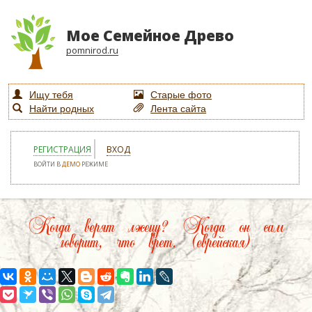
Мое Семейное Древо
pomnirod.ru
Ищу тебя
Старые фото
Найти родных
Лента сайта
РЕГИСТРАЦИЯ
ВХОД
ВОЙТИ В
ДЕМО
РЕЖИМЕ
Когда верят лжецу? Когда он сам
говорит, что врет. (еврейская)