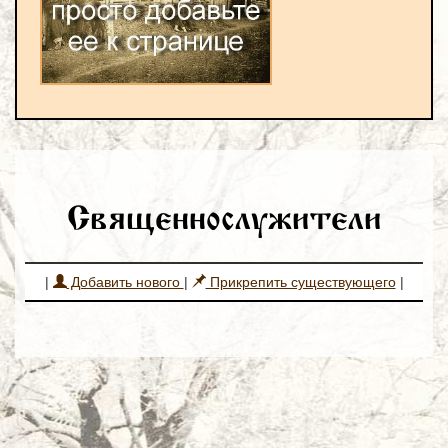
Священнослужители
|
Добавить нового
|
Прикрепить существующего
|