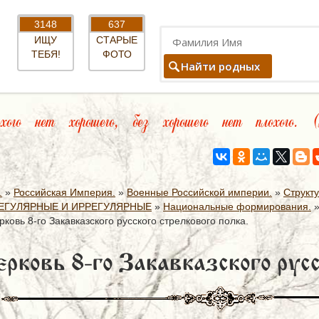
3148
637
ИЩУ
СТАРЫЕ
ТЕБЯ!
ФОТО
Найти родных
го нет хорошего, без хорошего нет плохого. (м
.
»
Российская Империя.
»
Военные Российской империи.
»
Структ
ЕГУЛЯРНЫЕ И ИРРЕГУЛЯРНЫЕ
»
Национальные формирования.
ковь 8-го Закавказского русского стрелкового полка.
рковь 8-го Закавказского русс