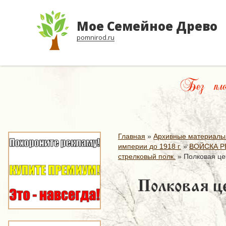
Мое Семейное Древо
pomnirod.ru
Без плохо
Главная
»
Архивные материалы
империи до 1918 г.
»
ВОЙСКА Р
стрелковый полк.
»
Полковая цер
Полковая це