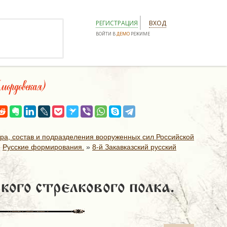
РЕГИСТРАЦИЯ
ВХОД
ВОЙТИ В
ДЕМО
РЕЖИМЕ
ордовская)
ура, состав и подразделения вооруженных сил Российской
»
Русские формирования.
»
8-й Закавказский русский
кого стрелкового полка.