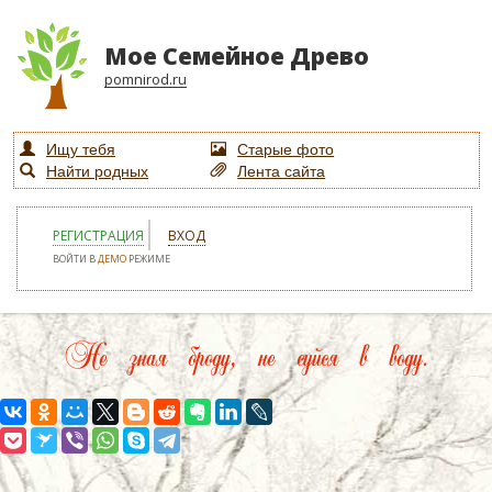
Мое Семейное Древо
pomnirod.ru
Ищу тебя
Старые фото
Найти родных
Лента сайта
РЕГИСТРАЦИЯ
ВХОД
ВОЙТИ В
ДЕМО
РЕЖИМЕ
Не зная броду, не суйся в воду.