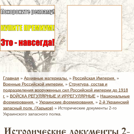
Главная
»
Архивные материалы.
»
Российская Империя.
»
Военные Российской империи.
»
Структура, состав и
подразделения вооруженных сил Российской империи до 1918
г.
»
ВОЙСКА РЕГУЛЯРНЫЕ И ИРРЕГУЛЯРНЫЕ
»
Национальные
формирования.
»
Украинские формирования.
»
2-й Украинский
запасный полк. (Харьков)
»
Исторические документы 2-го
Украинского запасного полка.
Исторические документы 2-