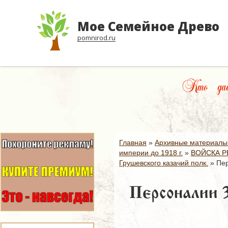
Мое Семейное Древо
pomnirod.ru
Кто дает
Главная
»
Архивные материалы
империи до 1918 г.
»
ВОЙСКА Р
Грушевского казачий полк.
»
Пер
Персоналии 3