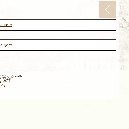
ующего
|
ующего
|