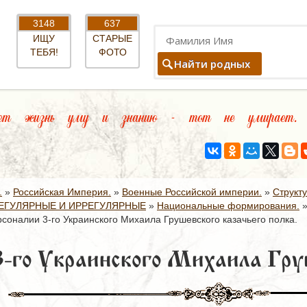
3148
637
ИЩУ
СТАРЫЕ
ТЕБЯ!
ФОТО
Найти родных
 жизнь уму и знанию - тот не умирает. (
.
»
Российская Империя.
»
Военные Российской империи.
»
Структ
ЕГУЛЯРНЫЕ И ИРРЕГУЛЯРНЫЕ
»
Национальные формирования.
соналии 3-го Украинского Михаила Грушевского казачьего полка.
-го Украинского Михаила Груш