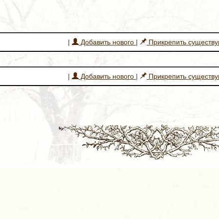
|
Добавить нового
|
Прикрепить существ
|
Добавить нового
|
Прикрепить существ