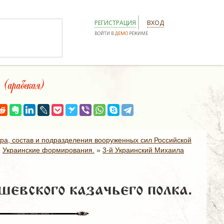
РЕГИСТРАЦИЯ
ВХОД
ВОЙТИ В
ДЕМО
РЕЖИМЕ
арабская)
ура, состав и подразделения вооруженных сил Российской
»
Украинские формирования.
»
3-й Украинский Михаила
евского казачьего полка.