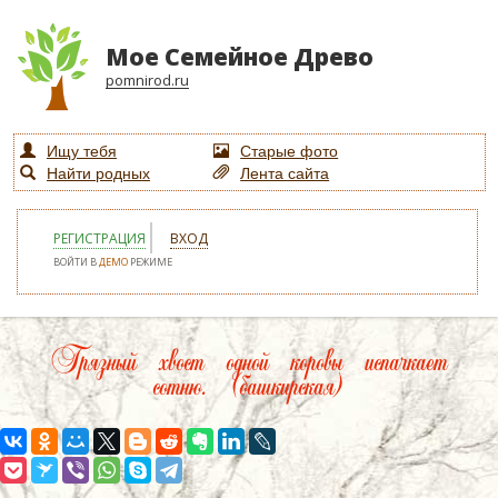
Мое Семейное Древо
pomnirod.ru
Ищу тебя
Старые фото
Найти родных
Лента сайта
РЕГИСТРАЦИЯ
ВХОД
ВОЙТИ В
ДЕМО
РЕЖИМЕ
Грязный хвост одной коровы испачкает
сотню. (башкирская)