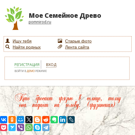
Мое Семейное Древо
pomnirod.ru
Ищу тебя
Старые фото
Найти родных
Лента сайта
РЕГИСТРАЦИЯ
ВХОД
ВОЙТИ В
ДЕМО
РЕЖИМЕ
Кто бросает грязью в солнце, тому
она падает на голову. (грузинская)