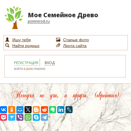
Мое Семейное Древо
pomnirod.ru
Ищу тебя
Старые фото
Найти родных
Лента сайта
РЕГИСТРАЦИЯ
ВХОД
ВОЙТИ В
ДЕМО
РЕЖИМЕ
Негодяя не учи, а проучи. (еврейская)