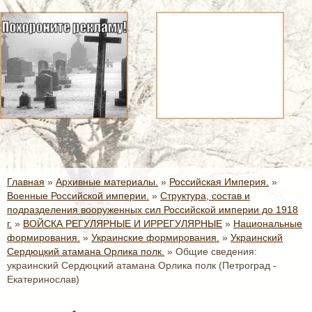
Главная
»
Архивные материалы.
»
Российская Империя.
»
Военные Российской империи.
»
Структура, состав и
подразделения вооруженных сил Российской империи до 1918
г.
»
ВОЙСКА РЕГУЛЯРНЫЕ И ИРРЕГУЛЯРНЫЕ
»
Национальные
формирования.
»
Украинские формирования.
»
Украинский
Сердюцкий атамана Орлика полк.
»
Общие сведения:
украинский Сердюцкий атамана Орлика полк (Петроград -
Екатеринослав)