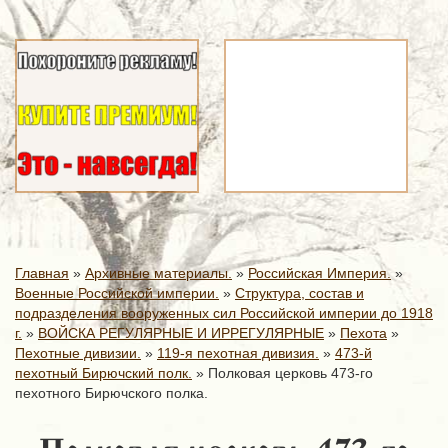
Главная
»
Архивные материалы.
»
Российская Империя.
»
Военные Российской империи.
»
Структура, состав и
подразделения вооруженных сил Российской империи до 1918
г.
»
ВОЙСКА РЕГУЛЯРНЫЕ И ИРРЕГУЛЯРНЫЕ
»
Пехота
»
Пехотные дивизии.
»
119-я пехотная дивизия.
»
473-й
пехотный Бирючский полк.
»
Полковая церковь 473-го
пехотного Бирючского полка.