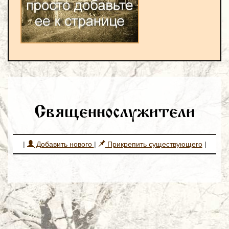
Священнослужители
|
Добавить нового
|
Прикрепить существующего
|