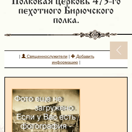
Полковая церковь 473-го
пехотного Бирючского
полка.
|
Священнослужители
|
Добавить
информацию
|