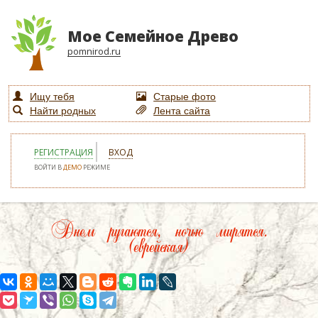
Мое Семейное Древо
pomnirod.ru
Ищу тебя
Старые фото
Найти родных
Лента сайта
РЕГИСТРАЦИЯ
ВХОД
ВОЙТИ В
ДЕМО
РЕЖИМЕ
Днем ругаются, ночью мирятся.
(еврейская)