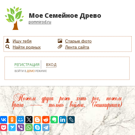
Мое Семейное Древо
pomnirod.ru
Ищу тебя
Старые фото
Найти родных
Лента сайта
РЕГИСТРАЦИЯ
ВХОД
ВОЙТИ В
ДЕМО
РЕЖИМЕ
Ножом друга режь хоть рог, ножом
врага — только войлок. (башкирская)