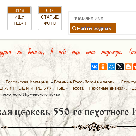
3148
637
ИЩУ
СТАРЫЕ
ТЕБЯ!
ФОТО
Найти родных
ша не вышла, в ней еще есть надежда. (та
.
»
Российская Империя.
»
Военные Российской империи.
»
Структ
ЕГУЛЯРНЫЕ И ИРРЕГУЛЯРНЫЕ
»
Пехота
»
Пехотные дивизии.
»
1
 пехотного Игуменского полка.
ая церковь 550-го пехотного 