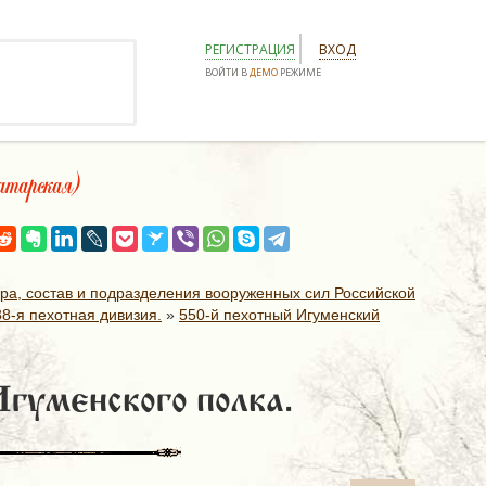
РЕГИСТРАЦИЯ
ВХОД
ВОЙТИ В
ДЕМО
РЕЖИМЕ
тарская)
ура, состав и подразделения вооруженных сил Российской
38-я пехотная дивизия.
»
550-й пехотный Игуменский
Игуменского полка.