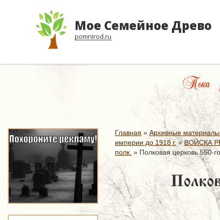
Мое Семейное Древо
pomnirod.ru
Пока ду
Главная
»
Архивные материалы
империи до 1918 г.
»
ВОЙСКА Р
полк.
»
Полковая церковь 550-го
Полков