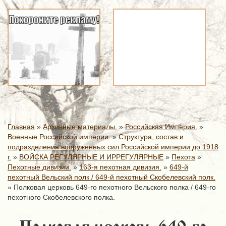
Главная
»
Архивные материалы.
»
Российская Империя.
»
Военные Российской империи.
»
Структура, состав и
подразделения вооруженных сил Российской империи до 1918
г.
»
ВОЙСКА РЕГУЛЯРНЫЕ И ИРРЕГУЛЯРНЫЕ
»
Пехота
»
Пехотные дивизии.
»
163-я пехотная дивизия.
»
649-й
пехотный Вельский полк / 649-й пехотный Скобелевский полк.
»
Полковая церковь 649-го пехотного Вельского полка / 649-го
пехотного Скобелевского полка.