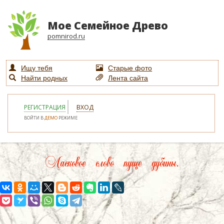
Мое Семейное Древо
pomnirod.ru
Ищу тебя
Старые фото
Найти родных
Лента сайта
РЕГИСТРАЦИЯ
ВХОД
ВОЙТИ В
ДЕМО
РЕЖИМЕ
Ласковое слово пуще дубины.