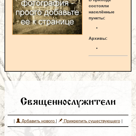
состояли
населённые
пункты:
Архивы:
Священнослужители
|
Добавить нового
|
Прикрепить существующего
|