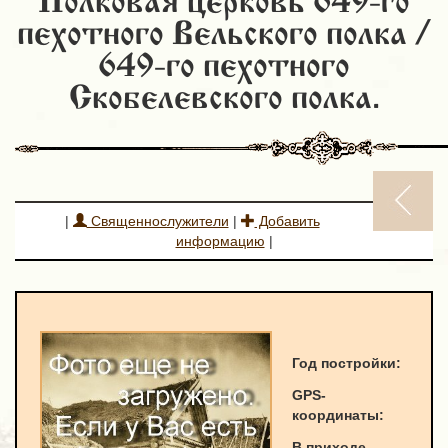
Полковая церковь 649-го
пехотного Вельского полка /
649-го пехотного
Скобелевского полка.
|
Священнослужители
|
Добавить
информацию
|
Год постройки:
GPS-
к
оординаты
:
В приходе