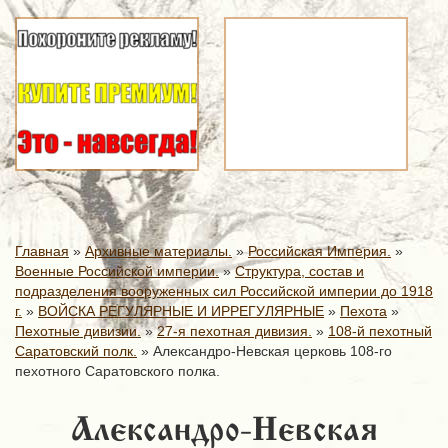
Главная
»
Архивные материалы.
»
Российская Империя.
»
Военные Российской империи.
»
Структура, состав и
подразделения вооруженных сил Российской империи до 1918
г.
»
ВОЙСКА РЕГУЛЯРНЫЕ И ИРРЕГУЛЯРНЫЕ
»
Пехота
»
Пехотные дивизии.
»
27-я пехотная дивизия.
»
108-й пехотный
Саратовский полк.
»
Александро-Невская церковь 108-го
пехотного Саратовского полка.
Александро-Невская