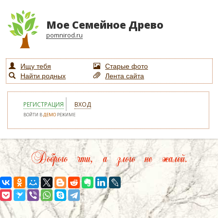
Мое Семейное Древо
pomnirod.ru
Ищу тебя
Старые фото
Найти родных
Лента сайта
РЕГИСТРАЦИЯ
ВХОД
ВОЙТИ В
ДЕМО
РЕЖИМЕ
Доброго чти, а злого не жалей.