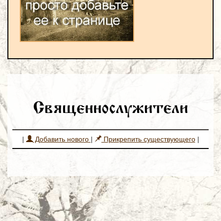
Священнослужители
|
Добавить нового
|
Прикрепить существующего
|