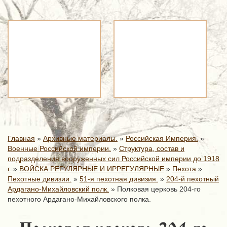
Главная
»
Архивные материалы.
»
Российская Империя.
»
Военные Российской империи.
»
Структура, состав и
подразделения вооруженных сил Российской империи до 1918
г.
»
ВОЙСКА РЕГУЛЯРНЫЕ И ИРРЕГУЛЯРНЫЕ
»
Пехота
»
Пехотные дивизии.
»
51-я пехотная дивизия.
»
204-й пехотный
Ардагано-Михайловский полк.
»
Полковая церковь 204-го
пехотного Ардагано-Михайловского полка.