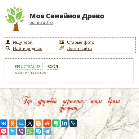
Мое Семейное Древо
pomnirod.ru
Ищу тебя
Старые фото
Найти родных
Лента сайта
РЕГИСТРАЦИЯ
ВХОД
ВОЙТИ В
ДЕМО
РЕЖИМЕ
Где дружбой дорожат, там враги
дрожат.