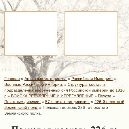
Главная
»
Архивные материалы.
»
Российская Империя.
»
Военные Российской империи.
»
Структура, состав и
подразделения вооруженных сил Российской империи до 1918
г.
»
ВОЙСКА РЕГУЛЯРНЫЕ И ИРРЕГУЛЯРНЫЕ
»
Пехота
»
Пехотные дивизии.
»
57-я пехотная дивизия.
»
226-й пехотный
Землянский полк.
»
Полковая церковь 226-го пехотого
Землянского полка.