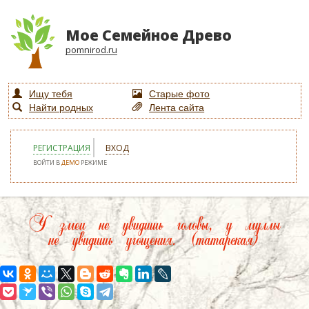
Мое Семейное Древо
pomnirod.ru
Ищу тебя
Старые фото
Найти родных
Лента сайта
РЕГИСТРАЦИЯ
ВХОД
ВОЙТИ В
ДЕМО
РЕЖИМЕ
У змеи не увидишь головы, у муллы
не увидишь угощения. (татарская)