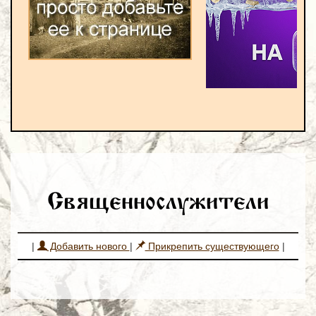
Священнослужители
|
Добавить нового
|
Прикрепить существующего
|