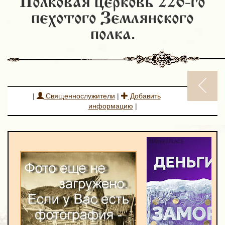
Полковая церковь 226-го
пехотого Землянского
полка.
|
Священнослужители
|
Добавить
информацию
|
MARKETPLACE