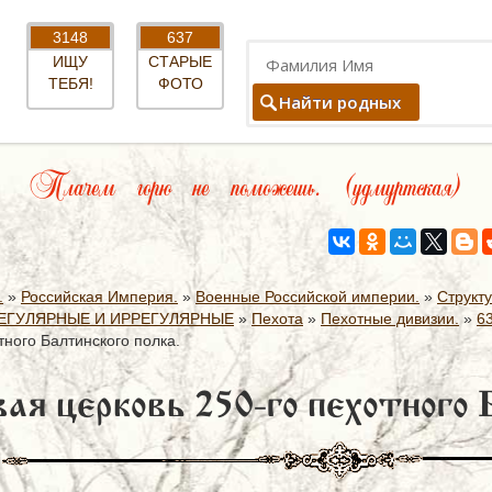
3148
637
ИЩУ
СТАРЫЕ
ТЕБЯ!
ФОТО
Найти родных
Плачем горю не поможешь. (удмуртская)
.
»
Российская Империя.
»
Военные Российской империи.
»
Структ
ЕГУЛЯРНЫЕ И ИРРЕГУЛЯРНЫЕ
»
Пехота
»
Пехотные дивизии.
»
6
тного Балтинского полка.
ая церковь 250-го пехотного 