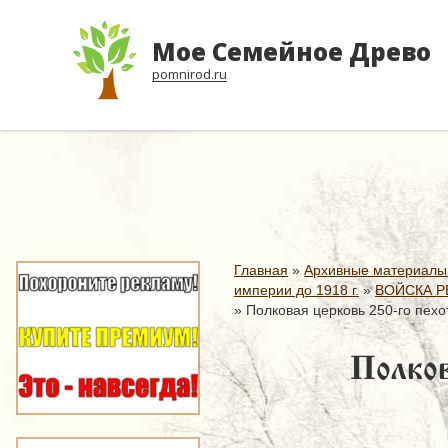
Мое Семейное Древо
pomnirod.ru
Главная
»
Архивные материалы
империи до 1918 г.
»
ВОЙСКА Р
»
Полковая церковь 250-го пехо
Полков