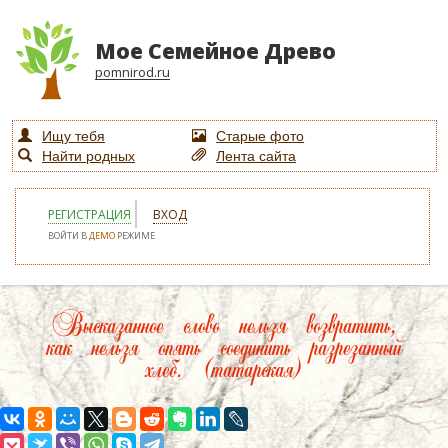
Мое Семейное Древо
pomnirod.ru
Ищу тебя
Старые фото
Найти родных
Лента сайта
РЕГИСТРАЦИЯ
ВХОД
ВОЙТИ В
ДЕМО
РЕЖИМЕ
Высказанное слово нельзя возвратить,
как нельзя опять соединить разрезанный
хлеб. (татарская)