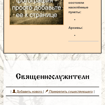
состояли
населённые
пункты:
Архивы:
Священнослужители
|
Добавить нового
|
Прикрепить существующего
|