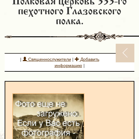
Полковая церковь 333-го
пехотного Глазовского
полка.
|
Священнослужители
|
Добавить
информацию
|