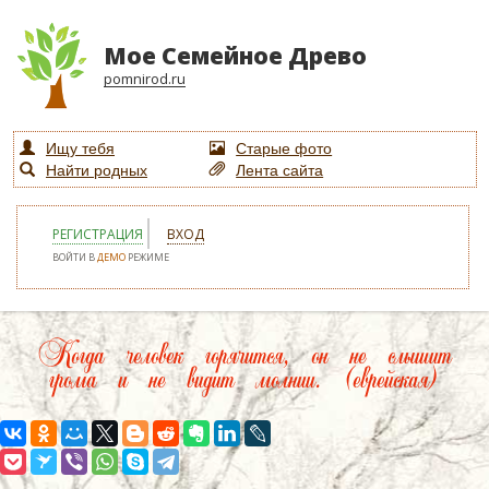
Мое Семейное Древо
pomnirod.ru
Ищу тебя
Старые фото
Найти родных
Лента сайта
РЕГИСТРАЦИЯ
ВХОД
ВОЙТИ В
ДЕМО
РЕЖИМЕ
Когда человек горячится, он не слышит
грома и не видит молнии. (еврейская)