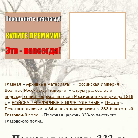
Главная
»
Архивные материалы.
»
Российская Империя.
»
Военные Российской империи.
»
Структура, состав и
подразделения вооруженных сил Российской империи до 1918
г.
»
ВОЙСКА РЕГУЛЯРНЫЕ И ИРРЕГУЛЯРНЫЕ
»
Пехота
»
Пехотные дивизии.
»
84-я пехотная дивизия.
»
333-й пехотный
Глазовский полк.
»
Полковая церковь 333-го пехотного
Глазовского полка.