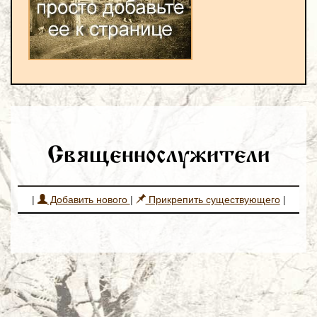
Священнослужители
|
Добавить нового
|
Прикрепить существующего
|