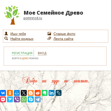
Мое Семейное Древо
pomnirod.ru
Ищу тебя
Старые фото
Найти родных
Лента сайта
РЕГИСТРАЦИЯ
ВХОД
ВОЙТИ В
ДЕМО
РЕЖИМЕ
Добро на худо не меняют.