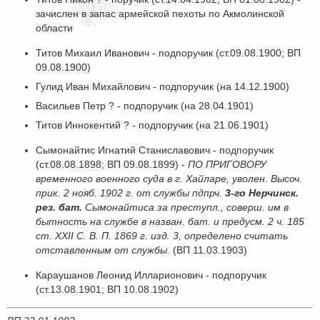
зачислен в запас армейской пехоты по Акмолинской
области
Титов Михаил Иванович - подпоручик (ст.09.08.1900; ВП
09.08.1900)
Гулид Иван Михайлович - подпоручик (на 14.12.1900)
Васильев Петр ? - подпоручик (на 28.04.1901)
Титов Иннокентий ? - подпоручик (на 21.06.1901)
Сымонайтис Игнатий Станиславович - подпоручик
(ст.08.08.1898; ВП 09.08.1899) -
ПО ПРИГОВОРУ
временного военного суда в г. Хайларе, уволен. Высоч.
прик. 2 нояб. 1902 г. от службы пдпрч.
3-го Нерчинск.
рез. бат.
Сымонайтиса за преступл., соверш. им в
бытность на службе в назван. бат. и предусм. 2 ч. 185
ст. XXII С. В. П. 1869 г. изд. 3, определено считать
отставленным от службы.
(ВП 11.03.1903)
Караушанов Леонид Илларионович - подпоручик
(ст.13.08.1901; ВП 10.08.1902)