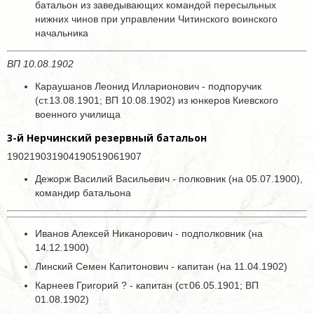
батальон из заведывающих командой пересыльных
нижних чинов при управлении Читинского воинского
начальника
ВП 10.08.1902
Караушанов Леонид Илларионович - подпоручик
(ст.13.08.1901; ВП 10.08.1902) из юнкеров Киевского
военного училища
3-й Нерчинский резервный батальон
190219031904190519061907
Дежорж Василий Васильевич - полковник (на 05.07.1900),
командир батальона
Иванов Алексей Никанорович - подполковник (на
14.12.1900)
Линский Семен Капитонович - капитан (на 11.04.1902)
Карнеев Григорий ? - капитан (ст.06.05.1901; ВП
01.08.1902)