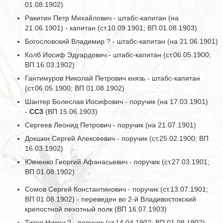
01.08.1902)
Ракитин Петр Михайлович - штабс-капитан (на
21.06.1901) - капитан (ст.10.09.1901; ВП 01.08.1903)
Богословский Владимир ? - штабс-капитан (на 21.06.1901)
Колб Иосиф Эдуардович - штабс-капитан (ст.06.05.1900;
ВП 16.03.1902)
Гантимуров Николай Петрович князь - штабс-капитан
(ст.06.05.1900; ВП 01.08.1902)
Шантер Болеслав Иосифович - поручик (на 17.03.1901)
-
СС3
(ВП 15.06.1903)
Сергеев Леонид Петрович - поручик (на 21.07.1901)
Докшин Сергей Алексеевич - поручик (ст.25.02.1900; ВП
16.03.1902)
Ювченко Георгий Афанасьевич - поручик (ст.27.03.1901;
ВП 01.08.1902)
Сомов Сергей Константинович - поручик (ст.13.07.1901;
ВП 01.08.1902) - переведен во 2-й Владивостокский
крепостной пехотный полк (ВП 16.07.1903)
Титов Никон ? - поручик (ст.14.04.1902; ВП 01.08.1902) -