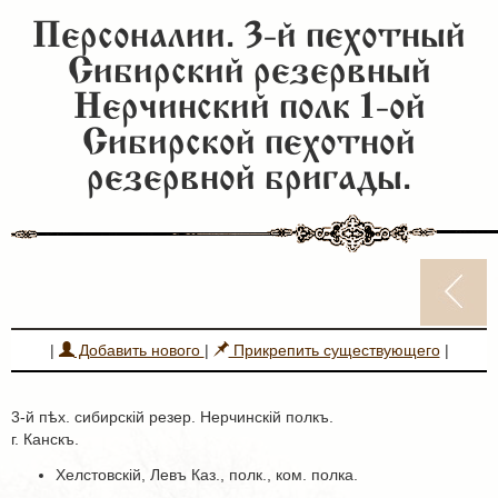
Персоналии. 3-й пехотный
Сибирский резервный
Нерчинский полк 1-ой
Сибирской пехотной
резервной бригады.
|
Добавить нового
|
Прикрепить существующего
|
3-й пѣх. сибирскій резер. Нерчинскій полкъ.
г. Канскъ.
Хелстовскій, Левъ Каз., полк., ком. полка.