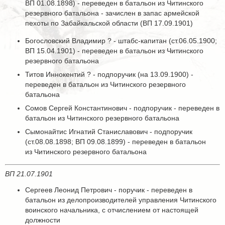
ВП 01.08.1898) - переведен в батальон из Читинского
резервного батальона - зачислен в запас армейской
пехоты по Забайкальской области (ВП 17.09.1901)
Богословский Владимир ? - штабс-капитан (ст.06.05.1900;
ВП 15.04.1901) - переведен в батальон из Читинского
резервного батальона
Титов Иннокентий ? - подпоручик (на 13.09.1900) -
переведен в батальон из Читинского резервного
батальона
Сомов Сергей Константинович - подпоручик - переведен в
батальон из Читинского резервного батальона
Сымонайтис Игнатий Станиславович - подпоручик
(ст.08.08.1898; ВП 09.08.1899) - переведен в батальон
из Читинского резервного батальона
ВП 21.07.1901
Сергеев Леонид Петрович - поручик - переведен в
батальон из делопроизводителей управления Читинского
воинского начальника, с отчислением от настоящей
должности