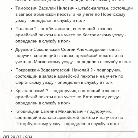
Тимохович Василий Нилович - штабс-капитан, состоящий
в запасе армейской пехоты и на учете по Поречскому
уезду - определен в службу в полк
Поленов ? - штабс-капитан, состоящий в запасе
армейской пехоты и на учете по Костромскому уезду -
определен в службу в полк
Друцкой-Соколинский Сергей Александрович князь -
поручик, состоящий в запасе армейской пехоты и на
учете по Московскому уезду - определен в службу в полк
Покровский-Водоватовский Николай ? - подпоручик,
состоящий в запасе армейской пехоты и на учете по
Сергачскому уезду - определен в службу в полк
Крыжановский ? - подпоручик, состоящий в запасе
армейской пехоты и на учете по Ялтинскому уезду -
определен в службу в полк
Клодницкий Евгений Михайлович - подпоручик,
состоящий в запасе армейской пехоты и на учете по
Петербургскому уезду - определен в службу в полк
ВП 29.03.1904