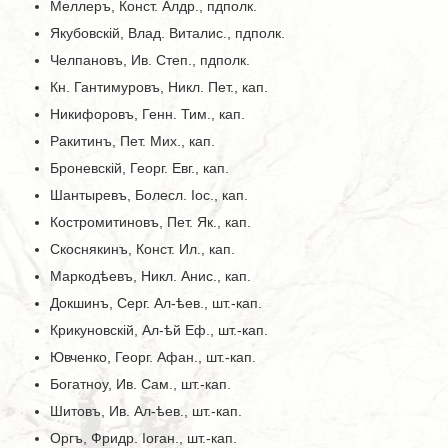
Меллеръ, Конст. Алдр., пдполк.
Якубовскій, Влад. Виталис., пдполк.
Челпановъ, Ив. Степ., пдполк.
Кн. Гантимуровъ, Никл. Пет., кап.
Никифоровъ, Генн. Тим., кап.
Ракитинъ, Пет. Мих., кап.
Броневскій, Георг. Евг., кап.
Шантыревъ, Болесл. Іос., кап.
Костромитиновъ, Пет. Як., кап.
Скоснякинъ, Конст. Ил., кап.
Маркодѣевъ, Никл. Анис., кап.
Докшинъ, Серг. Ал-ѣев., шт.-кап.
Крикуновскій, Ал-ѣй Еф., шт.-кап.
Ювченко, Георг. Афан., шт.-кап.
Богатноу, Ив. Сам., шт.-кап.
Шитовъ, Ив. Ал-ѣев., шт.-кап.
Оргъ, Фридр. Іоган., шт.-кап.