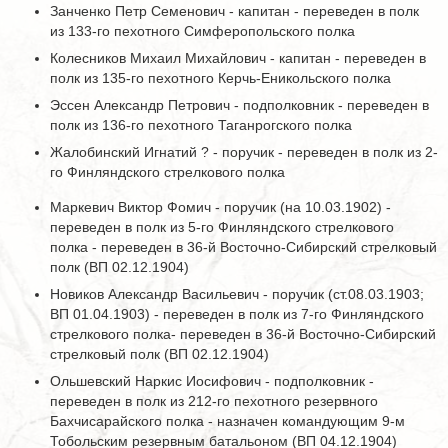
Занченко Петр Семенович - капитан - переведен в полк
из 133-го пехотного Симферопольского полка
Колесников Михаил Михайлович - капитан - переведен в
полк из 135-го пехотного Керчь-Еникольского полка
Эссен Александр Петрович - подполковник - переведен в
полк из 136-го пехотного Таганрогского полка
Жалобинский Игнатий ? - поручик - переведен в полк из 2-
го Финляндского стрелкового полка
Маркевич Виктор Фомич - поручик (на 10.03.1902) -
переведен в полк из 5-го Финляндского стрелкового
полка - переведен в 36-й Восточно-Сибирский стрелковый
полк (ВП 02.12.1904)
Новиков Александр Васильевич - поручик (ст.08.03.1903;
ВП 01.04.1903) - переведен в полк из 7-го Финляндского
стрелкового полка- переведен в 36-й Восточно-Сибирский
стрелковый полк (ВП 02.12.1904)
Ольшевский Наркис Иосифович - подполковник -
переведен в полк из 212-го пехотного резервного
Бахчисарайского полка - назначен командующим 9-м
Тобольским резервным батальоном (ВП 04.12.1904)