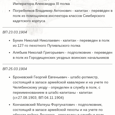
Императора Александра III полка
Погребняков Владимир Антонович - капитан - переведен в
полк из помощников инспектора классов Симбирского
кадетского корпуса
ВП 23.03.1904
Бунин Николай Николаевич - капитан - переведен в полк
из 127-го пехотного Путивльского полка
Алябьев Николай Григорьевич - подполковник - переведен
в полк из Городищенских уездных воинских начальников
ВП 25.03.1904
Броневский Георгий Евгеньевич - штабс-ротмистр,
состоящий в запасе армейской кавалерии и на учете по
Челябинскому уезду - определен в службу в полк, с
переименованием в штабс-капитаны - капитан
(ст.27.08.1903; ВП 04.11.1904)
Кончаковский Матеуш Фортунатович - подполковник,
состоящий в запасе армейской пехоты и на учете по
области войска Донского - определен в службу в полк