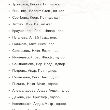
Тржецякъ, Викент. Тит., шт.-кап.
Яньшинъ, Валент. Степ., шт.-кап.
Сергѣевъ, Леон. Пет., шт.-кап.
Титовъ, Мих. Ив., шт.-кап.
Краушановъ, Леон. Иллар., пор.
Пугачевъ, Ал-ѣй Гавр., пор.
Голиковъ, Мих. Никл., пор.
Соловьевъ, Никл. Евил., пор.
Инжелевскій, Вас. Феоф., пдпор.
Сантнанѣевъ, Бор. Влад., пдпор.
Петровъ, Андр. Пет., пдпор.
Салтыковъ, Викт. Пав., пдпор.
Пычинъ, Никл. Матв., пдпор.
Александровъ, Алдръ Алдр., пдпор.
Дечевъ, Дм. Христоф., пдпор.
Ковалевскій, Алдръ Митр., пдпор.