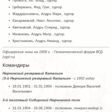
Прокопъ, Іос. Влад., пдпор.
Циберманъ, Фед. Григ., пдпор.
Мардиросевичъ, Алдръ Марк., пдпор.
Канаржевскій, Никл. Аполлин., пдпор.
Квятковскій, Алдръ Спирид., пдпор.
Мизюковъ, Алдръ Митр., пдпор.
Крестниковъ, Алдръ Никанд., пдпор.
Офицерские чины на 1909 г. - Генеалогический форум ВГД
(vgd.ru)
Командиры
Нерчинский резервный батальон
(
3-й Нерчинский резервный батальон
- с 1902 года)
18.01.1901 - 31.01.1904 - полковник Дежорж Василий
Васильевич
3-й пехотный Сибирский Нерчинский полк
31.01.1904 - 26.06.1906 - полковник, генерал-майор (с