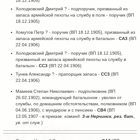
18.12.1905)
Холодковский Дмитрий ? - подпоручик, призванный из
запаса армейской пехоты на службу в полк - поручик (ВП
18.12.1905)
Хомутов Петр ? - поручик (ВП 18.12.1905), призванный из
запаса армейской пехоты на службу в батальон -
СА3
(ВП
22.04.1906)
Холодковский Дмитрий ? - поручик (ВП 18.12.1905),
призванный из запаса армейской пехоты на службу в
батальон -
СС3
(ВП 22.04.1906)
Тунев Александр ? - прапорщик запаса -
СС3
(ВП
22.04.1906)
Мамеев Степан Николаевич - подполковник (ВП
26.02.1902), командующий батальоном - уволен от
службы, по домашним обстоятельствам, полковником (ВП
04.06.1906), с мундиром и с пенсиею -
СВ4
(ВП
13.05.1907 - в приказе:
команд.
3-м Нерчинск. рез. бат.
,
ув. от служ.
)