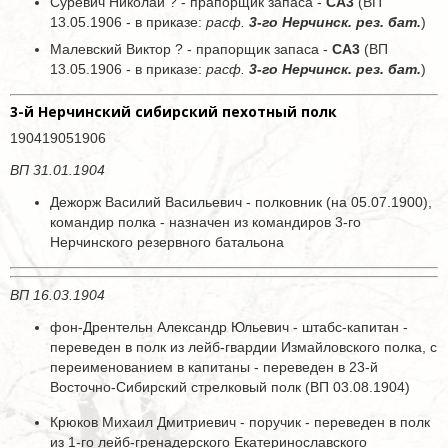
Суревич Николай ? - прапорщик запаса -
СА3
(ВП
13.05.1906 - в приказе:
расф.
3-го Нерчинск. рез. бат.
)
Малевский Виктор ? - прапорщик запаса -
СА3
(ВП
13.05.1906 - в приказе:
расф.
3-го Нерчинск. рез. бат.
)
3-й Нерчинский сибирский пехотный полк
190419051906
ВП 31.01.1904
Дежорж Василий Васильевич - полковник (на 05.07.1900),
командир полка - назначен из командиров 3-го
Нерчинского резервного батальона
ВП 16.03.1904
фон-Дрентельн Александр Юльевич - штабс-капитан -
переведен в полк из лейб-гвардии Измайловского полка, с
переименованием в капитаны - переведен в 23-й
Восточно-Сибирский стрелковый полк (ВП 03.08.1904)
Крюков Михаил Дмитриевич - поручик - переведен в полк
из 1-го лейб-гренадерского Екатеринославского