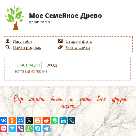
Мое Семейное Древо
pomnirod.ru
Ищу тебя
Старые фото
Найти родных
Лента сайта
РЕГИСТРАЦИЯ
ВХОД
ВОЙТИ В
ДЕМО
РЕЖИМЕ
Сыр калача белее, а мать всех друзей
милее.