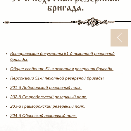
бригада.
Исторические документы 51-й пехотной резервной
бригады.
Общие сведения: 51-я пехотная резервная бригада.
Персоналии 51-й пехотной резервной бригады.
201-й Лебединский резервный полк.
202-й Старобельский резервный полк.
203-й Грайворонский резервный полк.
204-й Обоянский резервный полк.