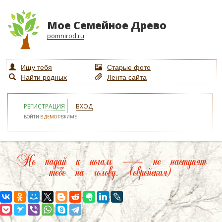
Мое Семейное Древо
pomnirod.ru
Ищу тебя
Старые фото
Найти родных
Лента сайта
РЕГИСТРАЦИЯ
ВХОД
ВОЙТИ В
ДЕМО
РЕЖИМЕ
Не падай к ногам — не наступят
тебе на голову. (еврейская)