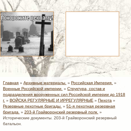
Главная
»
Архивные материалы.
»
Российская Империя.
»
Военные Российской империи.
»
Структура, состав и
подразделения вооруженных сил Российской империи до 1918
г.
»
ВОЙСКА РЕГУЛЯРНЫЕ И ИРРЕГУЛЯРНЫЕ
»
Пехота
»
Резервные пехотные бригады.
»
51-я пехотная резервная
бригада.
»
203-й Грайворонский резервный полк.
»
Исторические документы. 203-й Грайворонский резервный
батальон.