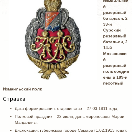
Измаильски
й
резервный
батальон, 2
33-й
Сурский
резервный
батальон, 2
14-й
Мокшански
й
резервный
полк соедин
ены в 189-й
пехотный
Измаильский полк
Справка
Дата формирования: старшинство – 27.03.1811 года;
Полковой праздник – 22 июля, день мироносицы Марии-
Магдалины;
Дислокация: губернском городе Самара (1.02.1913 года);