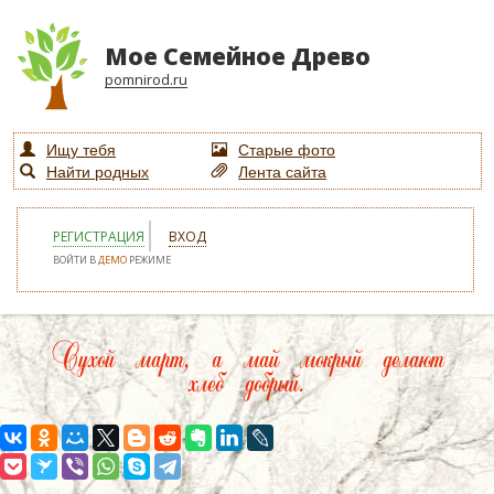
Мое Семейное Древо
pomnirod.ru
Ищу тебя
Старые фото
Найти родных
Лента сайта
РЕГИСТРАЦИЯ
ВХОД
ВОЙТИ В
ДЕМО
РЕЖИМЕ
Сухой март, а май мокрый делают
хлеб добрый.