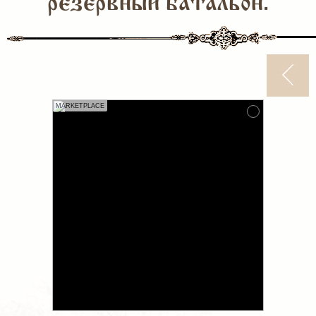
резервный батальон.
MARKETPLACE