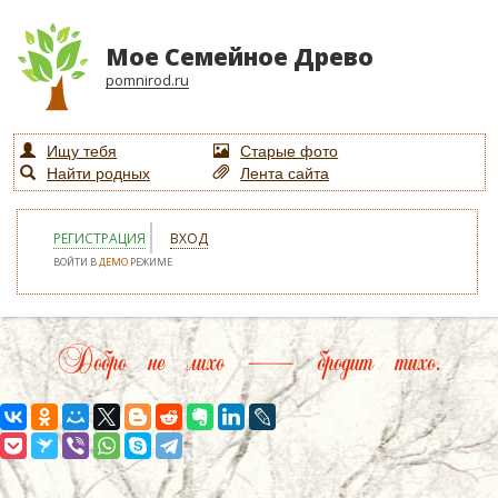
Мое Семейное Древо
pomnirod.ru
Ищу тебя
Старые фото
Найти родных
Лента сайта
РЕГИСТРАЦИЯ
ВХОД
ВОЙТИ В
ДЕМО
РЕЖИМЕ
Добро не лихо — бродит тихо.