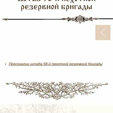
резервной бригады
Персоналии штаба 58-й пехотной резервной бригады