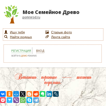
Мое Семейное Древо
pomnirod.ru
Ищу тебя
Старые фото
Найти родных
Лента сайта
РЕГИСТРАЦИЯ
ВХОД
ВОЙТИ В
ДЕМО
РЕЖИМЕ
Встанешь пораньше — шагнешь
подальше.