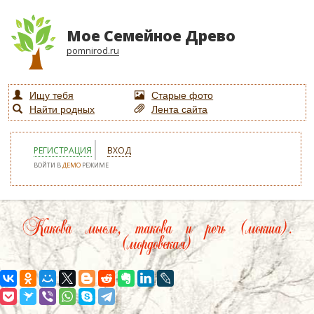
Мое Семейное Древо
pomnirod.ru
Ищу тебя
Старые фото
Найти родных
Лента сайта
РЕГИСТРАЦИЯ
ВХОД
ВОЙТИ В
ДЕМО
РЕЖИМЕ
Какова мысль, такова и речь (мокша).
(мордовская)