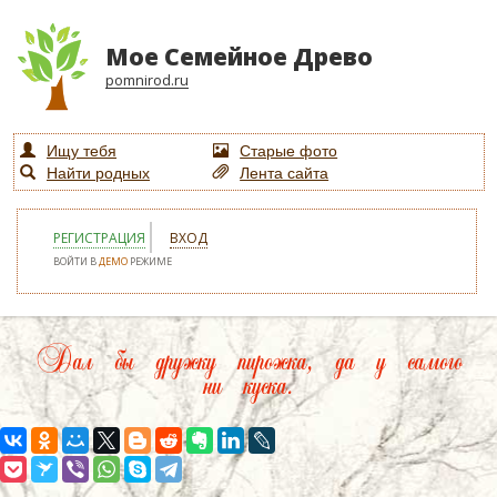
Мое Семейное Древо
pomnirod.ru
Ищу тебя
Старые фото
Найти родных
Лента сайта
РЕГИСТРАЦИЯ
ВХОД
ВОЙТИ В
ДЕМО
РЕЖИМЕ
Дал бы дружку пирожка, да у самого
ни куска.