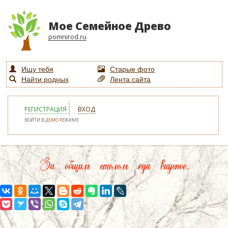
Мое Семейное Древо
pomnirod.ru
Ищу тебя
Старые фото
Найти родных
Лента сайта
РЕГИСТРАЦИЯ
ВХОД
ВОЙТИ В
ДЕМО
РЕЖИМЕ
За общим столом еда вкуснее.