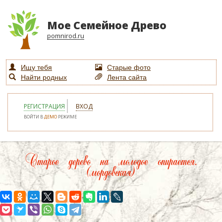
Мое Семейное Древо
pomnirod.ru
Ищу тебя
Старые фото
Найти родных
Лента сайта
РЕГИСТРАЦИЯ
ВХОД
ВОЙТИ В
ДЕМО
РЕЖИМЕ
Старое дерево на молодое опирается.
(мордовская)