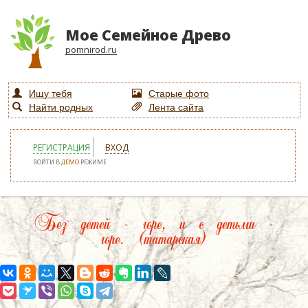
Мое Семейное Древо
pomnirod.ru
Ищу тебя
Старые фото
Найти родных
Лента сайта
РЕГИСТРАЦИЯ
ВХОД
ВОЙТИ В
ДЕМО
РЕЖИМЕ
Без детей - горе, и с детьми -
горе. (татарская)