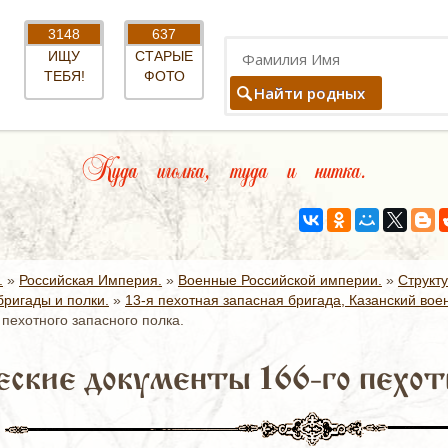
3148
637
ИЩУ
СТАРЫЕ
ТЕБЯ!
ФОТО
Найти родных
Куда иголка, туда и нитка.
.
»
Российская Империя.
»
Военные Российской империи.
»
Структ
ригады и полки.
»
13-я пехотная запасная бригада, Казанский воен
пехотного запасного полка.
ские документы 166-го пехотн