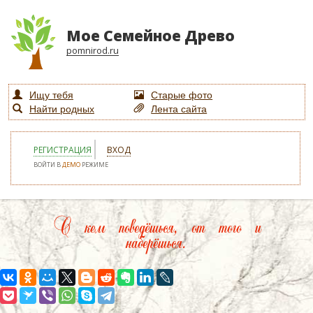
Мое Семейное Древо
pomnirod.ru
Ищу тебя
Старые фото
Найти родных
Лента сайта
РЕГИСТРАЦИЯ
ВХОД
ВОЙТИ В
ДЕМО
РЕЖИМЕ
С кем поведёшься, от того и
наберёшься.