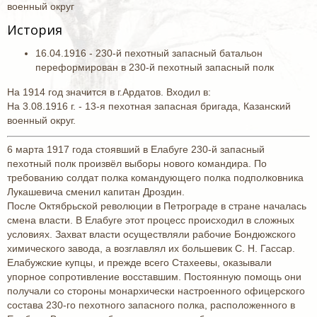
военный округ
История
16.04.1916 - 230-й пехотный запасный батальон
переформирован в 230-й пехотный запасный полк
На 1914 год значится в г.Ардатов. Входил в:
На 3.08.1916 г. - 13-я пехотная запасная бригада, Казанский
военный округ.
6 марта 1917 года стоявший в Елабуге 230-й запасный
пехотный полк произвёл выборы нового командира. По
требованию солдат полка командующего полка подполковника
Лукашевича сменил капитан Дроздин.
После Октябрьской революции в Петрограде в стране началась
смена власти. В Елабуге этот процесс происходил в сложных
условиях. Захват власти осуществляли рабочие Бондюжского
химического завода, а возглавлял их большевик С. Н. Гассар.
Елабужские купцы, и прежде всего Стахеевы, оказывали
упорное сопротивление восставшим. Постоянную помощь они
получали со стороны монархически настроенного офицерского
состава 230-го пехотного запасного полка, расположенного в