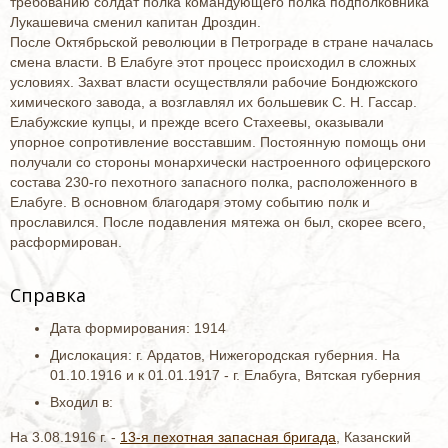
требованию солдат полка командующего полка подполковника
Лукашевича сменил капитан Дроздин.
После Октябрьской революции в Петрограде в стране началась
смена власти. В Елабуге этот процесс происходил в сложных
условиях. Захват власти осуществляли рабочие Бондюжского
химического завода, а возглавлял их большевик С. Н. Гассар.
Елабужские купцы, и прежде всего Стахеевы, оказывали
упорное сопротивление восставшим. Постоянную помощь они
получали со стороны монархически настроенного офицерского
состава 230-го пехотного запасного полка, расположенного в
Елабуге. В основном благодаря этому событию полк и
прославился. После подавления мятежа он был, скорее всего,
расформирован.
Справка
Дата формирования: 1914
Дислокация: г. Ардатов, Нижегородская губерния. На
01.10.1916 и к 01.01.1917 - г. Елабуга, Вятская губерния
Входил в:
На 3.08.1916 г. -
13-я пехотная запасная бригада
, Казанский