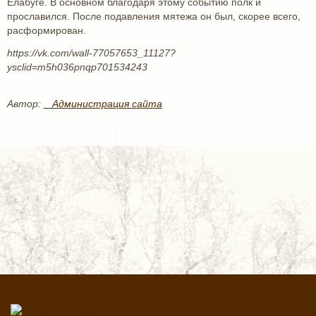
Елабуге. В основном благодаря этому событию полк и
прославился. После подавления мятежа он был, скорее всего,
расформирован.
https://vk.com/wall-77057653_11127?
ysclid=m5h036pnqp701534243
Автор:
_ Администрация сайта