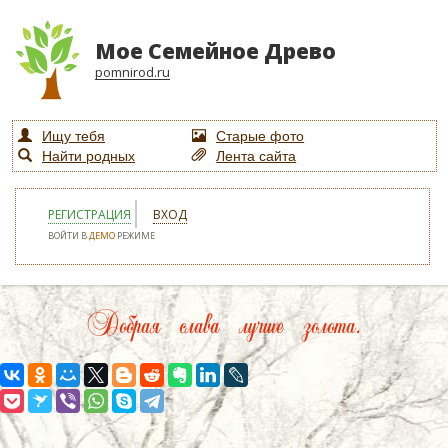
Мое Семейное Древо
pomnirod.ru
Ищу тебя
Старые фото
Найти родных
Лента сайта
РЕГИСТРАЦИЯ
ВХОД
ВОЙТИ В
ДЕМО
РЕЖИМЕ
Добрая слава лучше золота.