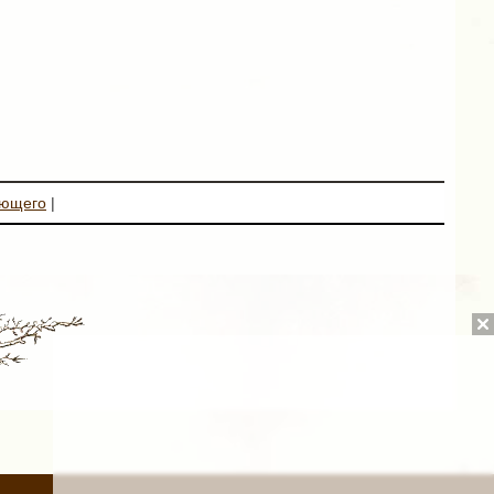
ующего
|