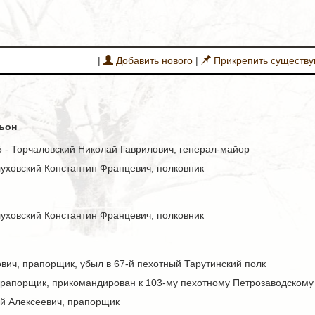
|
Добавить нового
|
Прикрепить существ
льон
15 - Торчаловский Николай Гаврилович, генерал-майор
луховский Константин Францевич, полковник
луховский Константин Францевич, полковник
вич, прапорщик, убыл в 67-й пехотный Тарутинский полк
прапорщик, прикомандирован к 103-му пехотному Петрозаводскому 
й Алексеевич, прапорщик