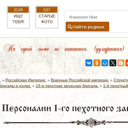
3148
637
ИЩУ
СТАРЫЕ
ТЕБЯ!
ФОТО
Найти родных
На одной лыже не катаются. (удмуртская)
.
»
Российская Империя.
»
Военные Российской империи.
»
Структ
ригады и полки.
»
19-я пехотная запасная бригада.
»
1-й пехотный
Персоналии 1-го пехотного за