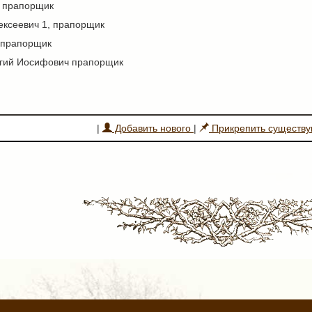
, прапорщик
ексеевич 1, прапорщик
 прапорщик
ргий Иосифович прапорщик
|
Добавить нового
|
Прикрепить существ