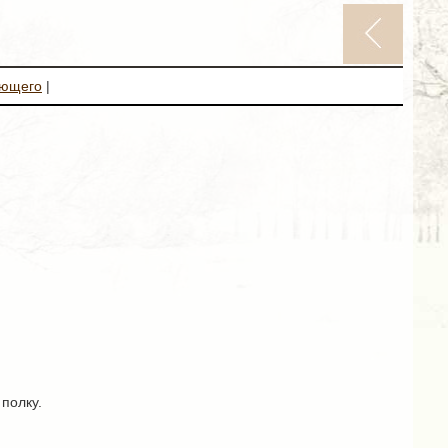
ующего
|
полку.