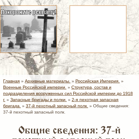
Главная
»
Архивные материалы.
»
Российская Империя.
»
Военные Российской империи.
»
Структура, состав и
подразделения вооруженных сил Российской империи до 1918
г.
»
Запасные бригады и полки.
»
2-я пехотная запасная
бригада.
»
37-й пехотный запасный полк.
»
Общие сведения:
37-й пехотный запасный полк.
Общие сведения: 37-й