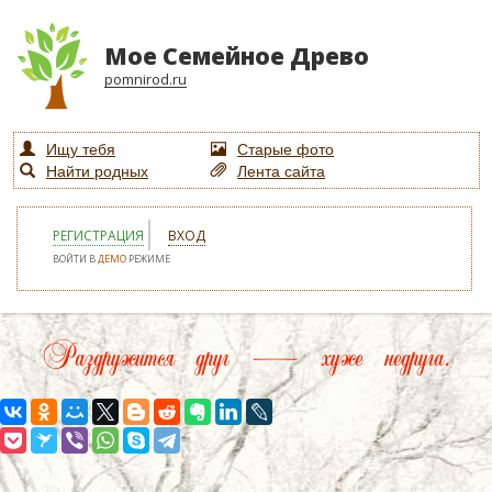
Мое Семейное Древо
pomnirod.ru
Ищу тебя
Старые фото
Найти родных
Лента сайта
РЕГИСТРАЦИЯ
ВХОД
ВОЙТИ В
ДЕМО
РЕЖИМЕ
Раздружится друг — хуже недруга.