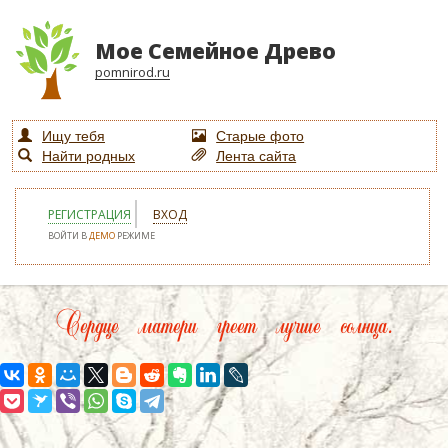
Мое Семейное Древо
pomnirod.ru
Ищу тебя
Старые фото
Найти родных
Лента сайта
РЕГИСТРАЦИЯ
ВХОД
ВОЙТИ В
ДЕМО
РЕЖИМЕ
Сердце матери греет лучше солнца.