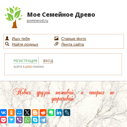
Мое Семейное Древо
pomnirod.ru
Ищу тебя
Старые фото
Найти родных
Лента сайта
РЕГИСТРАЦИЯ
ВХОД
ВОЙТИ В
ДЕМО
РЕЖИМЕ
Новых друзей наживай, а старых не
утрачивай.