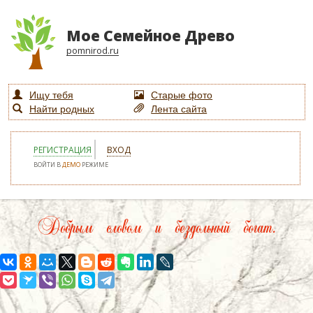
Мое Семейное Древо
pomnirod.ru
Ищу тебя
Старые фото
Найти родных
Лента сайта
РЕГИСТРАЦИЯ
ВХОД
ВОЙТИ В
ДЕМО
РЕЖИМЕ
Добрым словом и бездольный богат.