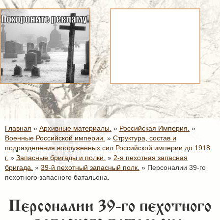
Главная
»
Архивные материалы.
»
Российская Империя.
»
Военные Российской империи.
»
Структура, состав и
подразделения вооруженных сил Российской империи до 1918
г.
»
Запасные бригады и полки.
»
2-я пехотная запасная
бригада.
»
39-й пехотный запасный полк.
»
Персоналии 39-го
пехотного запасного батальона.
Персоналии 39-го пехотного