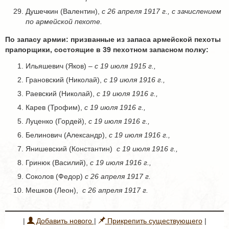
Душечкин (Валентин),
с 26 апреля 1917 г., с зачислением
по армейской пехоте.
По запасу apмии: призванные из запаса армейской пехоты
прапорщики, состоящие в 39 пехотном запасном полку:
Ильяшевич (Яков) –
с 19 июля 1915 г.,
Грановский (Николай),
с 19 июля 1916 г.,
Раевский (Николай),
с 19 июля 1916 г.,
Карев (Трофим),
с 19 июля 1916 г.,
Луценко (Гордей),
с 19 июля 1916 г.,
Белинович (Александр),
с 19 июля 1916 г.,
Янишевский (Константин)
с 19 июля 1916 г.,
Гринюк (Василий),
с 19 июля 1916 г.,
Соколов (Федор)
с 26 апреля 1917 г.
Мешков (Леон),
с 26 апреля 1917 г.
|
Добавить нового
|
Прикрепить существующего
|