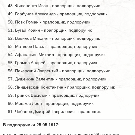
Филоненко Иван - прапорщик, подпоручик
Горбунов Александр - прапорщик, подпоручик
Повх Роман - прапорщик, подпоручик
Бугай Иоанн - прапорщик, подпоручик
Вавилов Михаил - прапорщик, подпоручик
Матвеев Павел - прапорщик, подпоручик
Афанасьев Михаил - прапорщик, подпоручик
Громов Андрей - прапорщик, подпоручик
Пекарский Лаврентий - прапорщик, подпоручик
Душечкин Валентин - прапорщик, подпоручик
Янишевский Константин - прапорщик, подпоручик
Гринюк Василий - прапорщик, подпоручик
Мешков Леон - прапорщик, подпоручик
Чебанов Дмитрий Гаврилович - прапорщик
В подпоручики 25.05.1917:
прапорщики армейской пехоты, состоящие в 39 пехотном