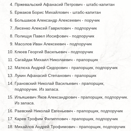
Пржевальский Афанасий Петрович - штабс-капитан
Ермаков Борис Михайлович - штабс-капитан
Большаков Александр Алексеевич - поручик
Лисенко Алексей Гаврилович - подпоручик
Полищук Павел Иосифович - подпоручик
Масолов Иван Алексеевич - подпоручик
Клюев Георгий Васильевич - подпоручик
Сагайдак Михаил Николаевич - прапорщик
Матюха Андрей Сидорович - прапорщик, подпоручик
Лукин Афанасий Степанович - прапорщик
Грановский Николай Васильевич - прапорщик,
подпоручик. Из запаса.
Ильяшевич Яков Александрович - прапорщик, подпоручик.
Из запаса.
Раевский Николай Евгеньевич - прапорщик, подпоручик
Карев Трофим Филиппович - прапорщик, подпоручик
Михайлов Андрей Трофимович - прапорщик, подпоручик