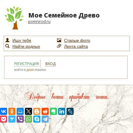
Мое Семейное Древо
pomnirod.ru
Ищу тебя
Старые фото
Найти родных
Лента сайта
РЕГИСТРАЦИЯ
ВХОД
ВОЙТИ В
ДЕМО
РЕЖИМЕ
Добрые вести прибавят чести.