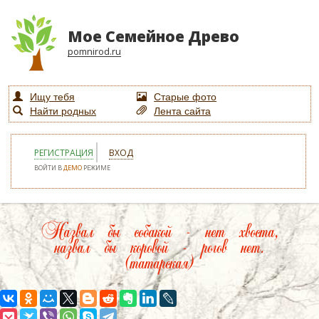
Мое Семейное Древо
pomnirod.ru
Ищу тебя
Старые фото
Найти родных
Лента сайта
РЕГИСТРАЦИЯ
ВХОД
ВОЙТИ В
ДЕМО
РЕЖИМЕ
Назвал бы собакой - нет хвоста,
назвал бы коровой - рогов нет.
(татарская)