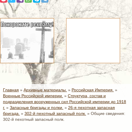
Главная
»
Архивные материалы.
»
Российская Империя.
»
Военные Российской империи.
»
Структура, состав и
подразделения вооруженных сил Российской империи до 1918
г.
»
Запасные бригады и полки.
»
26-я пехотная запасная
бригада.
»
302-й пехотный запасный полк.
»
Общие сведения:
302-й пехотный запасный полк.