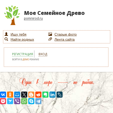
Мое Семейное Древо
pomnirod.ru
Ищу тебя
Старые фото
Найти родных
Лента сайта
РЕГИСТРАЦИЯ
ВХОД
ВОЙТИ В
ДЕМО
РЕЖИМЕ
Один в море — не рыбак.