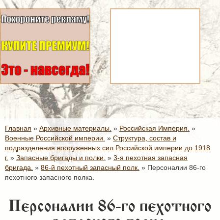
Главная
»
Архивные материалы.
»
Российская Империя.
»
Военные Российской империи.
»
Структура, состав и
подразделения вооруженных сил Российской империи до 1918
г.
»
Запасные бригады и полки.
»
3-я пехотная запасная
бригада.
»
86-й пехотный запасный полк.
»
Персоналии 86-го
пехотного запасного полка.
Персоналии 86-го пехотного