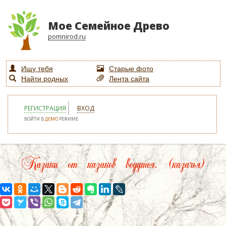
Мое Семейное Древо
pomnirod.ru
Ищу тебя
Старые фото
Найти родных
Лента сайта
РЕГИСТРАЦИЯ
ВХОД
ВОЙТИ В
ДЕМО
РЕЖИМЕ
Казаки от казаков ведутся. (казачья)